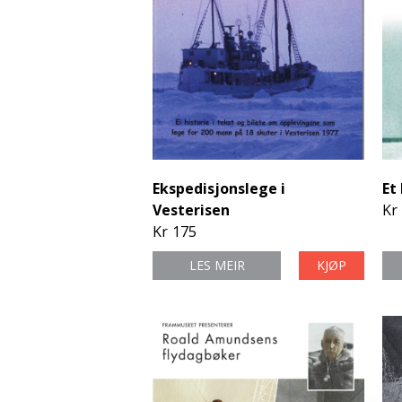
Ekspedisjonslege i
Et 
Vesterisen
Kr
Kr
175
LES MEIR
KJØP