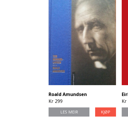
Roald Amundsen
Ei
Kr
299
Kr
LES MEIR
KJØP