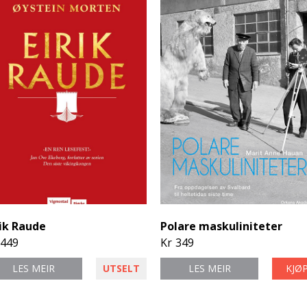
rik Raude
Polare maskuliniteter
449
Kr
349
LES MEIR
UTSELT
LES MEIR
KJØ