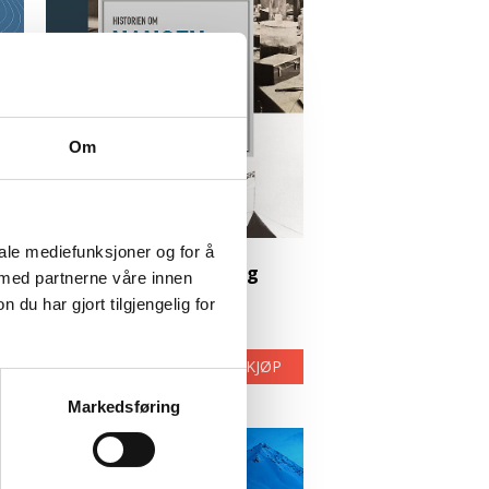
Om
iale mediefunksjoner og for å
–
Historien om Nansen og
 med partnerne våre innen
Amundsen
u har gjort tilgjengelig for
Kr
299
P
LES MEIR
KJØP
Markedsføring