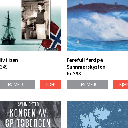
liv i isen
Farefull ferd på
349
Sunnmørskysten
Kr
398
LES MEIR
KJØP
LES MEIR
KJØ