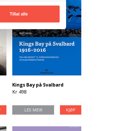
Tillat alle
Kings Bay på Svalbard
Kr
498
P
LES MEIR
KJØP