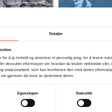
Detaljer
ookies
 for å gi innhold og annonser et personlig preg, for å levere sos
ngen av Spitsbergen
Svalbardtraktaten 100 år 
deler dessuten informasjon om hvordan du bruker nettstedet vårt,
399
et jubileumsskrift
og analysearbeid, som kan kombinere den med annen informasjon d
Kr
699
 inn gjennom din bruk av tjenestene deres.
LES MEIR
KJØP
LES MEIR
KJØ
Egenskaper
Statistikk