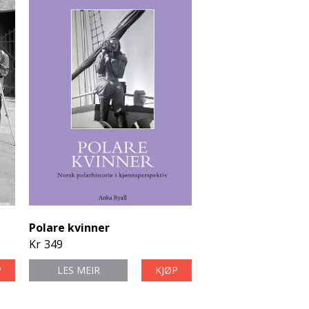
Polare kvinner
Kr
349
P
LES MEIR
KJØP