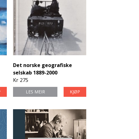
Det norske geografiske
selskab 1889-2000
Kr
275
P
LES MEIR
KJØP