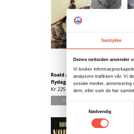
Samtykke
Denne nettsiden anvender c
Vi bruker informasjonskapsler
Roald Amundsens
Ko
analysere trafikken vår. Vi 
flydagbøker.
Kr
sosiale medier, annonsering 
Kr
225
dem, eller som de har samlet
LES MEIR
KJØP
Samtykkevalg
Nødvendig