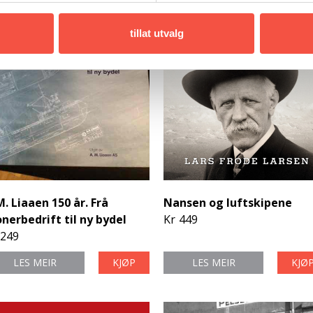
tillat utvalg
M. Liaaen 150 år. Frå
Nansen og luftskipene
onerbedrift til ny bydel
Kr
449
249
LES MEIR
KJØP
LES MEIR
KJØ