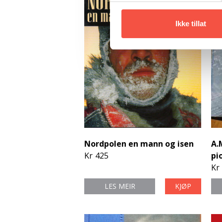
Ikke tillat
Nordpolen en mann og isen
A.
Kr
425
pi
Kr
LES MEIR
KJØP