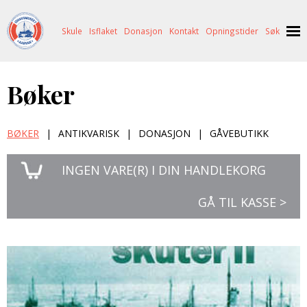
Skule
Isflaket
Donasjon
Kontakt
Opningstider
Søk
NYHENDE
Bøker
OM OSS
HISTORIE
BESØK OSS
BØKER
|
ANTIKVARISK
|
DONASJON
|
GÅVEBUTIKK
NETTBUTIKK
BILDE FRÅ MUSEET
FORTELLINGAR
INGEN
VARE(R) I DIN HANDLEKORG
SKUTEKATALOG
UTSTILLINGAR
SVALBARD
GÅ TIL KASSE >
ARRANGEMENT
ARRANGEMENT
NORDØST-GRØNLAND
ISHAVSSKUTA AARVAK
UTLEIGE
UTLEIGE
SELFANGST
OVERVINTRINGSFANGST PÅ NORDAUST-GRØNLAND
SKULE
HISTORIKK
PETER S. BRANDAL
RAGNAR THORSETH – LEVD LIV
ISFLAKET
ISHAVSMUSEETS VENNER
BILDEGALLERI
SKULEBESØK
SVART GULL I BRANDAL CITY