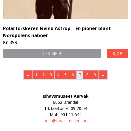
Polarforskeren Eivind Astrup – En pioner blant
Nordpolens naboer
Kr
399
LES MEIR
KJØP
←
1
2
3
4
5
6
7
8
9
→
Ishavsmuseet Aarvak
6062 Brandal
Tlf. kontor
70 09 20 04
Mob.
951 17 644
post@ishavsmuseet.no