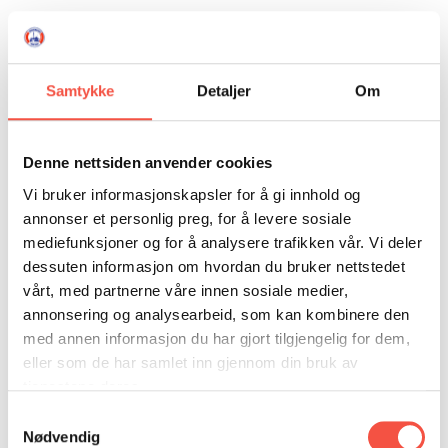
Samtykke
Detaljer
Om
Denne nettsiden anvender cookies
Vi bruker informasjonskapsler for å gi innhold og
annonser et personlig preg, for å levere sosiale
mediefunksjoner og for å analysere trafikken vår. Vi deler
dessuten informasjon om hvordan du bruker nettstedet
vårt, med partnerne våre innen sosiale medier,
annonsering og analysearbeid, som kan kombinere den
med annen informasjon du har gjort tilgjengelig for dem,
eller som de har samlet inn gjennom din bruk av
Din ekspedisjon med Nansen
tjenestene deres.
Kr
249
Samtykkevalg
LES MEIR
KJØP
Nødvendig