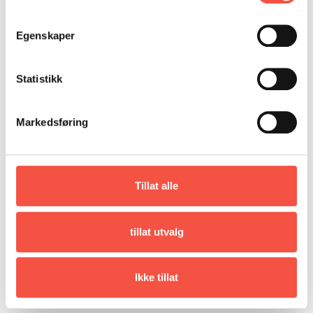
Egenskaper
Statistikk
Markedsføring
Tillat alle
tillat utvalg
Aleksander Wisting Roald Amundsen Det største
Ikke tillat
eventyret
Kr
449