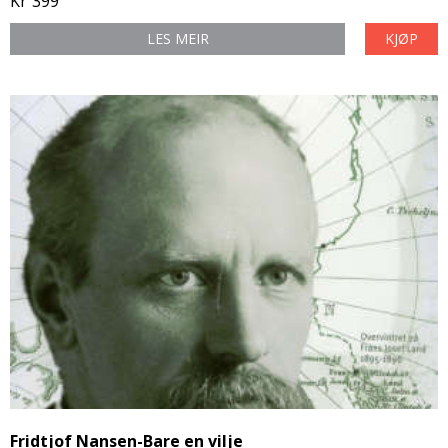
Kr
399
LES MEIR
KJØP
Fridtjof Nansen-Bare en vilje