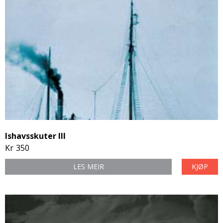
Ishavsskuter III
Kr
350
LES MEIR
KJØP