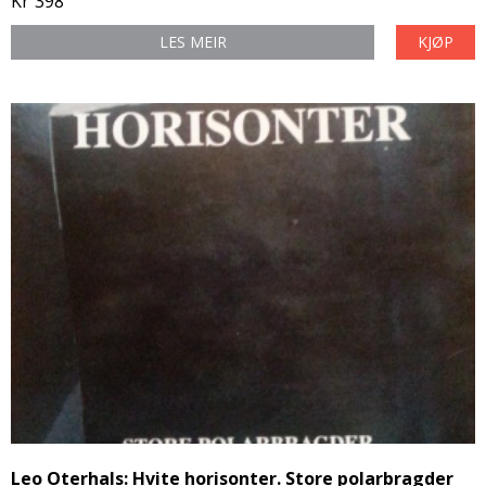
Kr
398
LES MEIR
KJØP
Leo Oterhals: Hvite horisonter. Store polarbragder