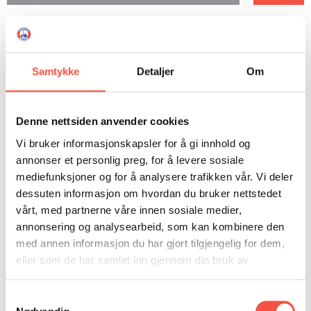
Samtykke
Detaljer
Om
Denne nettsiden anvender cookies
Vi bruker informasjonskapsler for å gi innhold og
annonser et personlig preg, for å levere sosiale
mediefunksjoner og for å analysere trafikken vår. Vi deler
dessuten informasjon om hvordan du bruker nettstedet
vårt, med partnerne våre innen sosiale medier,
annonsering og analysearbeid, som kan kombinere den
med annen informasjon du har gjort tilgjengelig for dem,
eller som de har samlet inn gjennom din bruk av
Båtar med historie
tjenestene deres.
Kr
350
Samtykkevalg