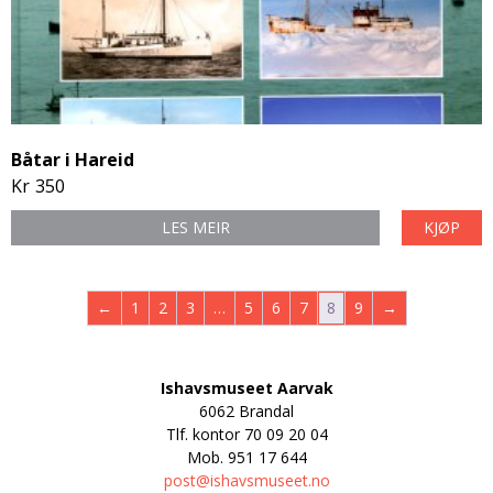
Båtar i Hareid
Kr
350
LES MEIR
KJØP
←
1
2
3
…
5
6
7
8
9
→
Ishavsmuseet Aarvak
6062 Brandal
Tlf. kontor
70 09 20 04
Mob.
951 17 644
post@ishavsmuseet.no