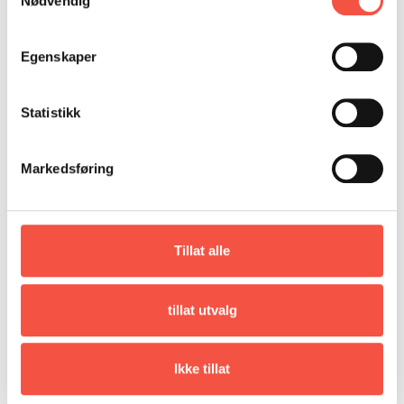
Nødvendig
LES MEIR
KJØP
Egenskaper
Statistikk
Markedsføring
Tillat alle
tillat utvalg
Thor B. Arlov: Svalbards historie
Ikke tillat
Kr
420