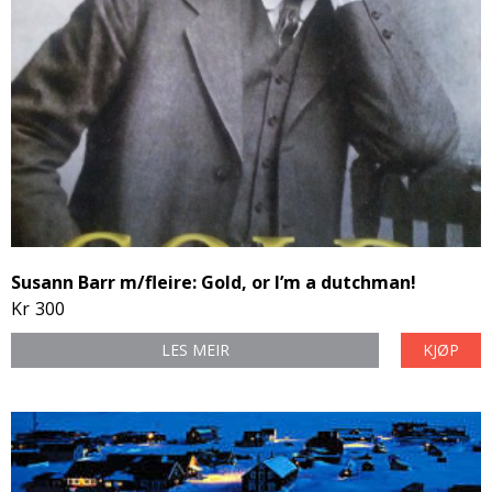
DONASJON
SAMARBEIDSMUSEUM
FARGELEGG
KONTAKT
PERSONVERNERKLÆRING
ISHAVSQUIZ
OPNINGSTIDER
FORTELLINGAR
Susann Barr m/fleire: Gold, or I’m a dutchman!
Kr
300
LES MEIR
KJØP