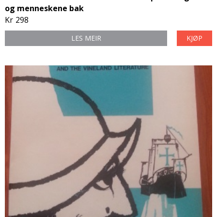
og menneskene bak
Kr
298
LES MEIR
KJØP