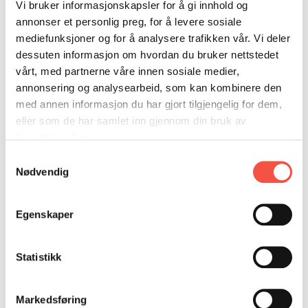
DONASJON
SAMARBEIDSMUSEUM
FARGELEGG
alle som vil vere med, både medlemar og
Vi bruker informasjonskapsler for å gi innhold og
annonser et personlig preg, for å levere sosiale
ikkje medlemar.
KONTAKT
PERSONVERNERKLÆRING
ISHAVSQUIZ
mediefunksjoner og for å analysere trafikken vår. Vi deler
OPNINGSTIDER
FORTELLINGAR
dessuten informasjon om hvordan du bruker nettstedet
vårt, med partnerne våre innen sosiale medier,
annonsering og analysearbeid, som kan kombinere den
med annen informasjon du har gjort tilgjengelig for dem,
eller som de har samlet inn gjennom din bruk av
tjenestene deres.
Samtykkevalg
Nødvendig
Egenskaper
DCIM100MEDIADJI_0011.JPG
Det vert stor julematbuffet inkl. dessert, litt
Statistikk
program postar, og bandet «The Harmonies»
som består av: Sissel Elin Ruset (vokal), Jan
Markedsføring