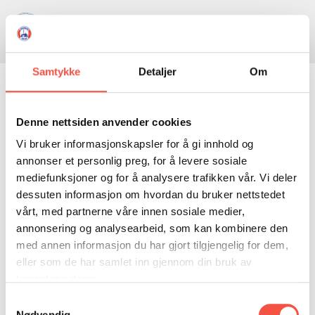
Skule
Isflaket
Donasjon
Kontakt
Opningstider
Søk
Samtykke
Detaljer
Om
NYHENDE
Julemesse på
OM OSS
Denne nettsiden anvender cookies
HISTORIE
BESØK OSS
Ishavsmuseet
Vi bruker informasjonskapsler for å gi innhold og
annonser et personlig preg, for å levere sosiale
NETTBUTIKK
BILDE FRÅ MUSEET
FORTELLINGAR
mediefunksjoner og for å analysere trafikken vår. Vi deler
SKUTEKATALOG
UTSTILLINGAR
SVALBARD
18 og 19. november.
dessuten informasjon om hvordan du bruker nettstedet
vårt, med partnerne våre innen sosiale medier,
ARRANGEMENT
ARRANGEMENT
NORDØST-GRØNLAND
ISHAVSSKUTA AARVAK
Messa er laurdag ope kl. 11-17 Søndag 12-17
annonsering og analysearbeid, som kan kombinere den
UTLEIGE
UTLEIGE
SELFANGST
OVERVINTRINGSFANGST PÅ NORDAUST-GRØNLAND
med annen informasjon du har gjort tilgjengelig for dem,
Årets julemesse har heile 54 utstillarar med
eller som de har samlet inn gjennom din bruk av
SKULE
HISTORIKK
PETER S. BRANDAL
RAGNAR THORSETH – LEVD LIV
salsstandar over 4 etasjar, og kring Aarvak, som
tjenestene deres.
byd på mykje spanande mat– og
ISFLAKET
ISHAVSMUSEETS VENNER
BILDEGALLERI
SKULEBESØK
SVART GULL I BRANDAL CITY
Samtykkevalg
handtverksprodukt.
Nødvendig