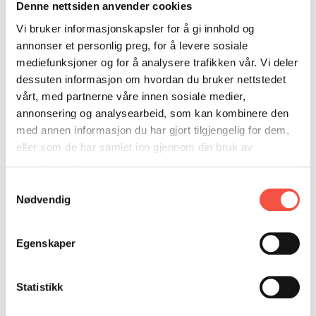
DONASJON
SAMARBEIDSMUSEUM
FARGELEGG
Denne nettsiden anvender cookies
Vi bruker informasjonskapsler for å gi innhold og
KONTAKT
PERSONVERNERKLÆRING
ISHAVSQUIZ
annonser et personlig preg, for å levere sosiale
OPNINGSTIDER
FORTELLINGAR
mediefunksjoner og for å analysere trafikken vår. Vi deler
dessuten informasjon om hvordan du bruker nettstedet
vårt, med partnerne våre innen sosiale medier,
annonsering og analysearbeid, som kan kombinere den
med annen informasjon du har gjort tilgjengelig for dem,
eller som de har samlet inn gjennom din bruk av
tjenestene deres.
Samtykkevalg
Fredag 6. november
byd Ishavsmuseets Venner
Nødvendig
til lutefisk-kveld på Ishavsmuseet kl. 19.00.
Lutefisken vert naturlegvis servert med alt av
Egenskaper
godt tilbehør på stor buffet.
Statistikk
John Osnes vert med og serverar ramsalte
historier undervegs, og utetter kvelden vil Knut