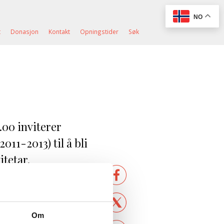
NO
t
Donasjon
Kontakt
Opningstider
Søk
.00 inviterer
011-2013) til å bli
itetar.
Om