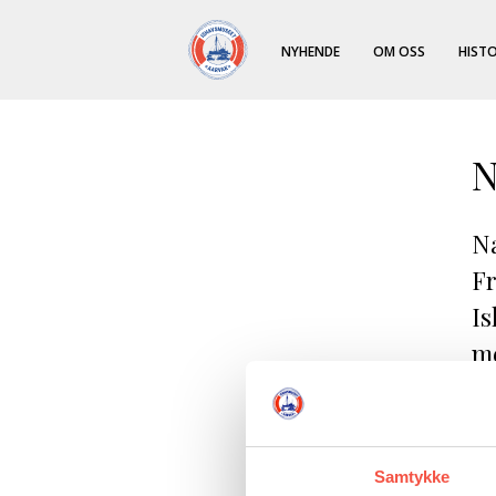
NYHENDE
OM OSS
HISTO
N
Na
Fr
Is
me
Samtykke