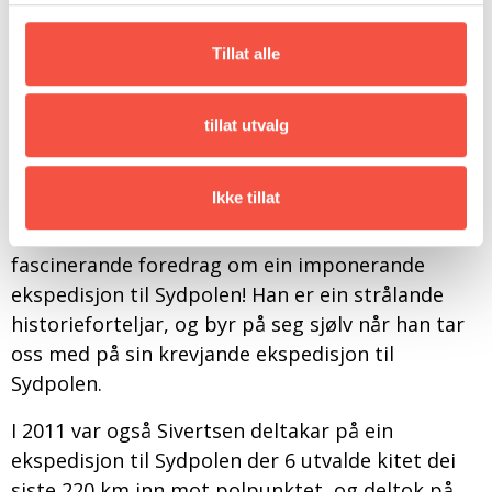
konsulentselskap og fleire år som sjølvstendig
rådgjevar. Sivert nyttar seg av ei kvar anledning
Tillat alle
til å kome seg ut på tur sjølv, og har vore både
på Sydpolen, på kryss og tvers på Svalbard og i
Noregs nasjonalparkar. Han er autorisert
tillat utvalg
Svalbardguide og har vore aktiv i
redningstenesta på øygruppa.
Ikke tillat
Ekte, ærleg og personleg er stikkord for Siverts
fascinerande foredrag om ein imponerande
ekspedisjon til Sydpolen! Han er ein strålande
historieforteljar, og byr på seg sjølv når han tar
oss med på sin krevjande ekspedisjon til
Sydpolen.
I 2011 var også Sivertsen deltakar på ein
ekspedisjon til Sydpolen der 6 utvalde kitet dei
siste 220 km inn mot polpunktet, og deltok på