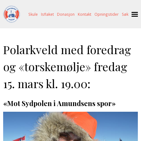
Skule
Isflaket
Donasjon
Kontakt
Opningstider
Søk
NYHENDE
Polarkveld med foredrag
OM OSS
HISTORIE
BESØK OSS
og «torskemølje» fredag
NETTBUTIKK
BILDE FRÅ MUSEET
FORTELLINGAR
15. mars kl. 19.00:
SKUTEKATALOG
UTSTILLINGAR
SVALBARD
ARRANGEMENT
ARRANGEMENT
NORDØST-GRØNLAND
ISHAVSSKUTA AARVAK
«Mot Sydpolen i Amundsens spor»
UTLEIGE
UTLEIGE
SELFANGST
OVERVINTRINGSFANGST PÅ NORDAUST-GRØNLAND
SKULE
HISTORIKK
PETER S. BRANDAL
RAGNAR THORSETH – LEVD LIV
ISFLAKET
ISHAVSMUSEETS VENNER
BILDEGALLERI
SKULEBESØK
SVART GULL I BRANDAL CITY