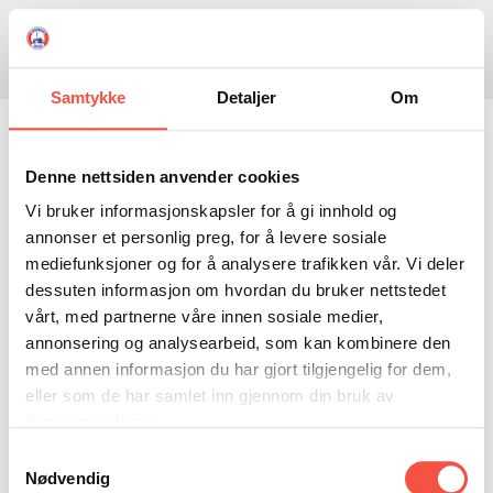
Skule
Isflaket
Donasjon
Kontakt
Opningstider
Søk
Samtykke
Detaljer
Om
NYHENDE
Søndag 7. desember kl. 12-
OM OSS
Denne nettsiden anvender cookies
Vi bruker informasjonskapsler for å gi innhold og
HISTORIE
BESØK OSS
17
annonser et personlig preg, for å levere sosiale
NETTBUTIKK
BILDE FRÅ MUSEET
FORTELLINGAR
mediefunksjoner og for å analysere trafikken vår. Vi deler
dessuten informasjon om hvordan du bruker nettstedet
SKUTEKATALOG
UTSTILLINGAR
SVALBARD
Førjuls-søndag.
vårt, med partnerne våre innen sosiale medier,
ARRANGEMENT
ARRANGEMENT
NORDØST-GRØNLAND
ISHAVSSKUTA AARVAK
Tid for ein god julehandel i vår polarbutikk.
annonsering og analysearbeid, som kan kombinere den
med annen informasjon du har gjort tilgjengelig for dem,
Aktivitetar, sal av middag, kaffi og kaker.
UTLEIGE
UTLEIGE
SELFANGST
OVERVINTRINGSFANGST PÅ NORDAUST-GRØNLAND
eller som de har samlet inn gjennom din bruk av
SKULE
HISTORIKK
PETER S. BRANDAL
RAGNAR THORSETH – LEVD LIV
tjenestene deres.
Samtykkevalg
ISFLAKET
ISHAVSMUSEETS VENNER
BILDEGALLERI
SKULEBESØK
SVART GULL I BRANDAL CITY
Nødvendig