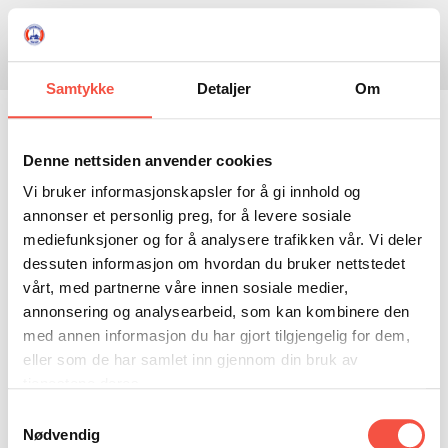
Skule
Isflaket
Donasjon
Kontakt
Opningstider
Søk
Samtykke
Detaljer
Om
NYHENDE
My account
OM OSS
Denne nettsiden anvender cookies
Vi bruker informasjonskapsler for å gi innhold og
HISTORIE
BESØK OSS
Innlogging
annonser et personlig preg, for å levere sosiale
NETTBUTIKK
BILDE FRÅ MUSEET
FORTELLINGAR
mediefunksjoner og for å analysere trafikken vår. Vi deler
dessuten informasjon om hvordan du bruker nettstedet
SKUTEKATALOG
UTSTILLINGAR
SVALBARD
vårt, med partnerne våre innen sosiale medier,
ARRANGEMENT
ARRANGEMENT
NORDØST-GRØNLAND
ISHAVSSKUTA AARVAK
Påkrevd
Brukernavn eller e-postadresse
*
annonsering og analysearbeid, som kan kombinere den
med annen informasjon du har gjort tilgjengelig for dem,
UTLEIGE
UTLEIGE
SELFANGST
OVERVINTRINGSFANGST PÅ NORDAUST-GRØNLAND
eller som de har samlet inn gjennom din bruk av
SKULE
HISTORIKK
PETER S. BRANDAL
RAGNAR THORSETH – LEVD LIV
tjenestene deres.
Påkrevd
Passord
*
Samtykkevalg
ISFLAKET
ISHAVSMUSEETS VENNER
BILDEGALLERI
SKULEBESØK
SVART GULL I BRANDAL CITY
Nødvendig