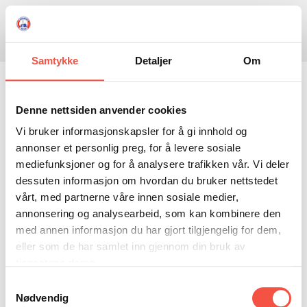
Skule
Isflaket
Donasjon
Kontakt
Opningstider
Søk
Samtykke
Detaljer
Om
NYHENDE
Fårikål og avslutning
OM OSS
Denne nettsiden anvender cookies
Vi bruker informasjonskapsler for å gi innhold og
HISTORIE
BESØK OSS
Søndag 19. oktober byr Ishavsmuseet på
annonser et personlig preg, for å levere sosiale
NETTBUTIKK
BILDE FRÅ MUSEET
FORTELLINGAR
mediefunksjoner og for å analysere trafikken vår. Vi deler
søndagsmiddag med fårikål frå kl. 13.00 til kl.
dessuten informasjon om hvordan du bruker nettstedet
SKUTEKATALOG
UTSTILLINGAR
SVALBARD
16.30. Dette vert også siste ordinære dagen
vårt, med partnerne våre innen sosiale medier,
museet er vanleg ope denne sesongen. Det er
ARRANGEMENT
ARRANGEMENT
NORDØST-GRØNLAND
ISHAVSSKUTA AARVAK
annonsering og analysearbeid, som kan kombinere den
såleis også siste sjans til å sjå utstillinga
med annen informasjon du har gjort tilgjengelig for dem,
UTLEIGE
UTLEIGE
SELFANGST
OVERVINTRINGSFANGST PÅ NORDAUST-GRØNLAND
«Grønland for 100 år sidan» som no står i
eller som de har samlet inn gjennom din bruk av
Aarvakhuset, så skal utstillinga vidare til andre
SKULE
HISTORIKK
PETER S. BRANDAL
RAGNAR THORSETH – LEVD LIV
tjenestene deres.
institusjonar.
Samtykkevalg
ISFLAKET
ISHAVSMUSEETS VENNER
BILDEGALLERI
SKULEBESØK
SVART GULL I BRANDAL CITY
Nødvendig