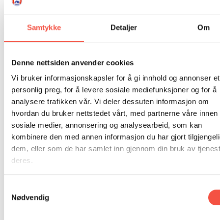
DONASJON
SAMARBEIDSMUSEUM
FARGELEGG
sender bøker fortløpande frå den 28.
KONTAKT
PERSONVERNERKLÆRING
ISHAVSQUIZ
august. NB: Det er eit begrensa antall
Samtykke
Detaljer
Om
OPNINGSTIDER
FORTELLINGAR
bøker som vert lagde ut for
førehandstinging. Kr. 398,- + porto.
Denne nettsiden anvender cookies
Vi bruker informasjonskapsler for å gi innhold og annonser et
personlig preg, for å levere sosiale mediefunksjoner og for å
analysere trafikken vår. Vi deler dessuten informasjon om
hvordan du bruker nettstedet vårt, med partnerne våre innen
sosiale medier, annonsering og analysearbeid, som kan
kombinere den med annen informasjon du har gjort tilgjengeli
dem, eller som de har samlet inn gjennom din bruk av tjenes
deres.
Samtykkevalg
Nødvendig