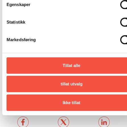
Egenskaper
Statistikk
Markedsføring
Tillat alle
tillat utvalg
Boka om Polarstar bestiller du i nettbutikken på
Ikke tillat
denne sida.