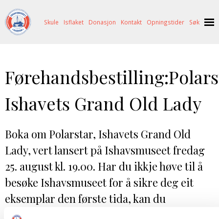
Skule
Isflaket
Donasjon
Kontakt
Opningstider
Søk
NYHENDE
Førehandsbestilling:Polar
OM OSS
HISTORIE
BESØK OSS
Ishavets Grand Old Lady
NETTBUTIKK
BILDE FRÅ MUSEET
FORTELLINGAR
SKUTEKATALOG
UTSTILLINGAR
SVALBARD
Boka om Polarstar, Ishavets Grand Old
Lady, vert lansert på Ishavsmuseet fredag
ARRANGEMENT
ARRANGEMENT
NORDØST-GRØNLAND
ISHAVSSKUTA AARVAK
25. august kl. 19.00. Har du ikkje høve til å
UTLEIGE
UTLEIGE
SELFANGST
OVERVINTRINGSFANGST PÅ NORDAUST-GRØNLAND
besøke Ishavsmuseet for å sikre deg eit
SKULE
HISTORIKK
PETER S. BRANDAL
RAGNAR THORSETH – LEVD LIV
eksemplar den første tida, kan du
ISFLAKET
ISHAVSMUSEETS VENNER
BILDEGALLERI
SKULEBESØK
SVART GULL I BRANDAL CITY
førehandsbestille boka og vi pakkar og