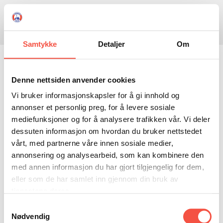
Skule
Isflaket
Donasjon
Kontakt
Opningstider
Søk
Samtykke
Detaljer
Om
NYHENDE
Førjulsope museum
OM OSS
Denne nettsiden anvender cookies
Vi bruker informasjonskapsler for å gi innhold og
HISTORIE
BESØK OSS
Ute etter ei spanande julegåve som varer? Stort
annonser et personlig preg, for å levere sosiale
NETTBUTIKK
BILDE FRÅ MUSEET
FORTELLINGAR
mediefunksjoner og for å analysere trafikken vår. Vi deler
utval i polarbøker.
dessuten informasjon om hvordan du bruker nettstedet
SKUTEKATALOG
UTSTILLINGAR
SVALBARD
Tøfler, sko og støvlettar i selskinn held deg varm
vårt, med partnerne våre innen sosiale medier,
ARRANGEMENT
ARRANGEMENT
NORDØST-GRØNLAND
ISHAVSSKUTA AARVAK
på beina.
annonsering og analysearbeid, som kan kombinere den
med annen informasjon du har gjort tilgjengelig for dem,
UTLEIGE
UTLEIGE
SELFANGST
OVERVINTRINGSFANGST PÅ NORDAUST-GRØNLAND
Besøk oss for julegåvehandel, og kik deg gjerne
eller som de har samlet inn gjennom din bruk av
SKULE
HISTORIKK
PETER S. BRANDAL
RAGNAR THORSETH – LEVD LIV
rundt i utstillingane samstundes.
tjenestene deres.
Samtykkevalg
ISFLAKET
ISHAVSMUSEETS VENNER
BILDEGALLERI
SKULEBESØK
SVART GULL I BRANDAL CITY
Torsdag 18. og fredag 19. desember ope 11-20
Nødvendig