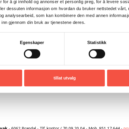
 for å gi innhold og annonser et personlig preg, for å levere sos
t ligg såleis til rette for ei trivelig stund om bord i A
deler dessuten informasjon om hvordan du bruker nettstedet vårt,
og analysearbeid, som kan kombinere den med annen informasjon d
dstenesta tek til kl. 12.00
 inn gjennom din bruk av tjenestene deres.
terpå vert det servert middag med sosakjøt og riskr
andre høgda på Ishavsmuseet vert framvising av fi
Egenskaper
Statistikk
orseth sine ekspedisjonar. Denne går kontinuerlig p
redragssalen. I fjerde etasje går filmen «Ishavshanda»
å ekspedisjon med «Polarbjørn» til Nordaust-Grønlan
re ei fin anledning å bruke søndagen i Brandal med 
tillat utvalg
lkomne.
rvak
-
6062 Brandal
-
Tlf. kontor
/
70 09 20 04
-
Mob.
951 17 644
-
po