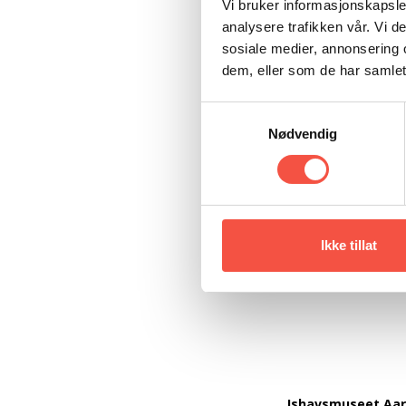
Vi bruker informasjonskapsler
Al
analysere trafikken vår. Vi 
sosiale medier, annonsering 
Gu
dem, eller som de har samlet
Et
Samtykkevalg
I 
Nødvendig
Th
fo
fr
ve
Ikke tillat
Ve
Ishavsmuseet Aa