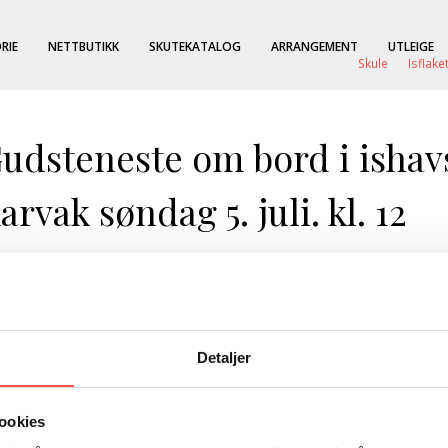
RIE
NETTBUTIKK
SKUTEKATALOG
ARRANGEMENT
UTLEIGE
Skule
Isflake
udsteneste om bord i ishav
arvak søndag 5. juli. kl. 12
havsmuseet og kyrkja i Hareid ynskjer velkomne til
 søndagsmiddag ved Ishavsmuseet i Brandal.
dsteneste frå skutedekket vert i år arrangert for f
Detaljer
r såleis vorte ein flott tradisjon. Dei føregåande år
lk til denne Gudstenesta. Påmønstra prest er i år Kr
a Teige er organist.
ookies