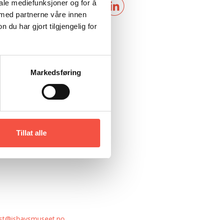
iale mediefunksjoner og for å
arvak.
 med partnerne våre innen
u har gjort tilgjengelig for
em, kaffi og kaker.
lmen om Ragnar
Markedsføring
å storskjerm i
 av Blåst film, og film
d i 1932. Det skulle
andre ord.
Tillat alle
st@ishavsmuseet.no