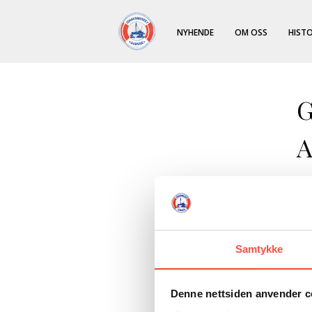
NYHENDE
OM OSS
HISTO
G
A
Is
og
Gu
Samtykke
ha
fo
Id
Denne nettsiden anvender c