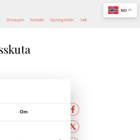
NO
t
Donasjon
Kontakt
Opningstider
Søk
sskuta
 søndagsgudsteneste
emte året på rad, og
Om
a har det møtt mykje
istian Myklebust, og