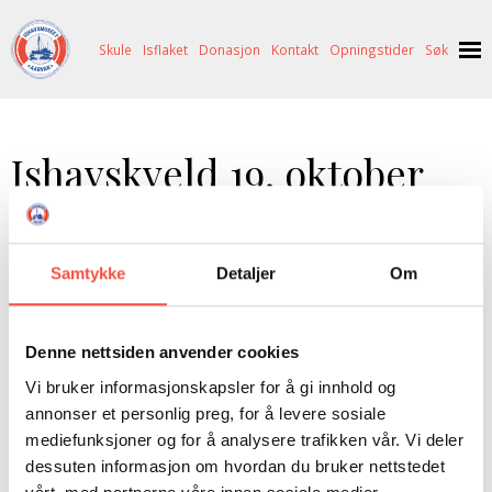
Skule
Isflaket
Donasjon
Kontakt
Opningstider
Søk
NYHENDE
Ishavskveld 19. oktober
OM OSS
HISTORIE
BESØK OSS
Tradisjon tru vert det ishavskveld i
NETTBUTIKK
BILDE FRÅ MUSEET
FORTELLINGAR
forbindelse med Hareidsstemna også i år.
Samtykke
Detaljer
Om
SKUTEKATALOG
UTSTILLINGAR
SVALBARD
Onsdag 19. oktober er det klart for ein ny
ARRANGEMENT
ARRANGEMENT
NORDØST-GRØNLAND
ISHAVSSKUTA AARVAK
hyggeleg ishavskveld i kjent stil.
Denne nettsiden anvender cookies
UTLEIGE
UTLEIGE
SELFANGST
OVERVINTRINGSFANGST PÅ NORDAUST-GRØNLAND
Vi bruker informasjonskapsler for å gi innhold og
annonser et personlig preg, for å levere sosiale
SKULE
HISTORIKK
PETER S. BRANDAL
RAGNAR THORSETH – LEVD LIV
mediefunksjoner og for å analysere trafikken vår. Vi deler
ISFLAKET
ISHAVSMUSEETS VENNER
BILDEGALLERI
SKULEBESØK
SVART GULL I BRANDAL CITY
dessuten informasjon om hvordan du bruker nettstedet