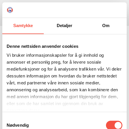
Skule
Isflaket
Donasjon
Kontakt
Opningstider
Søk
Samtykke
Detaljer
Om
NYHENDE
Ishavsmuseet er ope kvar
OM OSS
Denne nettsiden anvender cookies
Vi bruker informasjonskapsler for å gi innhold og
HISTORIE
BESØK OSS
dag frå 11.00 til 17.00. I
annonser et personlig preg, for å levere sosiale
NETTBUTIKK
BILDE FRÅ MUSEET
FORTELLINGAR
mediefunksjoner og for å analysere trafikken vår. Vi deler
kafeen finn du nysteikte
dessuten informasjon om hvordan du bruker nettstedet
SKUTEKATALOG
UTSTILLINGAR
SVALBARD
vårt, med partnerne våre innen sosiale medier,
vafler og kaffi. Velkomen
ARRANGEMENT
ARRANGEMENT
NORDØST-GRØNLAND
ISHAVSSKUTA AARVAK
annonsering og analysearbeid, som kan kombinere den
med annen informasjon du har gjort tilgjengelig for dem,
UTLEIGE
UTLEIGE
SELFANGST
OVERVINTRINGSFANGST PÅ NORDAUST-GRØNLAND
til ein dag blandt moskus
eller som de har samlet inn gjennom din bruk av
SKULE
HISTORIKK
PETER S. BRANDAL
RAGNAR THORSETH – LEVD LIV
tjenestene deres.
og isbjørn
Samtykkevalg
ISFLAKET
ISHAVSMUSEETS VENNER
BILDEGALLERI
SKULEBESØK
SVART GULL I BRANDAL CITY
Nødvendig