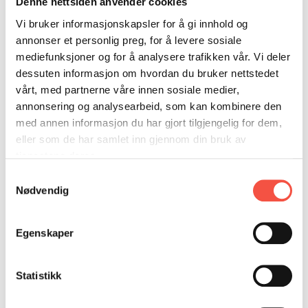
Denne nettsiden anvender cookies
DONASJON
SAMARBEIDSMUSEUM
FARGELEGG
Vi bruker informasjonskapsler for å gi innhold og
KONTAKT
PERSONVERNERKLÆRING
ISHAVSQUIZ
annonser et personlig preg, for å levere sosiale
OPNINGSTIDER
FORTELLINGAR
mediefunksjoner og for å analysere trafikken vår. Vi deler
dessuten informasjon om hvordan du bruker nettstedet
vårt, med partnerne våre innen sosiale medier,
annonsering og analysearbeid, som kan kombinere den
med annen informasjon du har gjort tilgjengelig for dem,
eller som de har samlet inn gjennom din bruk av
tjenestene deres.
Samtykkevalg
Nødvendig
Messa legg vekt på det særeigne ved handarbeid,
og du vil finne mange spanande utstillarar med
Egenskaper
strikk, smykke, quilting, tre-arbeid, hekl og
mykje mykje meir i Ishavsmuseet sine tre
etasjar. I år kan du også sikre deg nydelig
Statistikk
kvalbiff frå Myklbust hvalprodukt, og mykje god