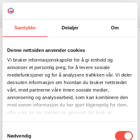
Skule
Isflaket
Donasjon
Kontakt
Opningstider
Søk
Samtykke
Detaljer
Om
NYHENDE
Kronprinsparet på vitjing
OM OSS
Denne nettsiden anvender cookies
Vi bruker informasjonskapsler for å gi innhold og
HISTORIE
BESØK OSS
til Ishavsmuseet
annonser et personlig preg, for å levere sosiale
NETTBUTIKK
BILDE FRÅ MUSEET
FORTELLINGAR
mediefunksjoner og for å analysere trafikken vår. Vi deler
dessuten informasjon om hvordan du bruker nettstedet
SKUTEKATALOG
UTSTILLINGAR
SVALBARD
Torsdag 24. mai stig kronprins Haakon og
vårt, med partnerne våre innen sosiale medier,
kronprinsesse Mette-Marit i land frå
ARRANGEMENT
ARRANGEMENT
NORDØST-GRØNLAND
ISHAVSSKUTA AARVAK
annonsering og analysearbeid, som kan kombinere den
Kongeskipet for å vitje Hareid og Brandal.
med annen informasjon du har gjort tilgjengelig for dem,
UTLEIGE
UTLEIGE
SELFANGST
OVERVINTRINGSFANGST PÅ NORDAUST-GRØNLAND
eller som de har samlet inn gjennom din bruk av
SKULE
HISTORIKK
PETER S. BRANDAL
RAGNAR THORSETH – LEVD LIV
tjenestene deres.
På Ishavsmuseet blir kronprinsparet med på ei
omvising og mottaking i vernebygget over
Samtykkevalg
ISFLAKET
ISHAVSMUSEETS VENNER
BILDEGALLERI
SKULEBESØK
SVART GULL I BRANDAL CITY
Nødvendig
Ishavsskuta Aarvak. Arrangementet i