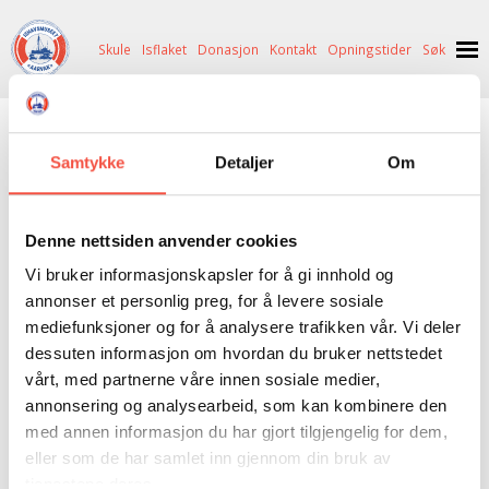
Skule
Isflaket
Donasjon
Kontakt
Opningstider
Søk
NYHENDE
Kunstutstilling i
Samtykke
Detaljer
Om
OM OSS
HISTORIE
BESØK OSS
Aarvakhuset
Denne nettsiden anvender cookies
NETTBUTIKK
BILDE FRÅ MUSEET
FORTELLINGAR
Vi bruker informasjonskapsler for å gi innhold og
SKUTEKATALOG
UTSTILLINGAR
SVALBARD
Tone Bjørkli stiller ut oljemaleri på lerret i
annonser et personlig preg, for å levere sosiale
mediefunksjoner og for å analysere trafikken vår. Vi deler
Aarvakhuset i tidsromet 6. – 22.
ARRANGEMENT
ARRANGEMENT
NORDØST-GRØNLAND
ISHAVSSKUTA AARVAK
dessuten informasjon om hvordan du bruker nettstedet
august. Tone er inspirert av lyset i nord
UTLEIGE
UTLEIGE
SELFANGST
OVERVINTRINGSFANGST PÅ NORDAUST-GRØNLAND
vårt, med partnerne våre innen sosiale medier,
med touch av dei arktiske kalde og blå
annonsering og analysearbeid, som kan kombinere den
SKULE
HISTORIKK
PETER S. BRANDAL
RAGNAR THORSETH – LEVD LIV
med annen informasjon du har gjort tilgjengelig for dem,
nyansar.
ISFLAKET
ISHAVSMUSEETS VENNER
BILDEGALLERI
SKULEBESØK
SVART GULL I BRANDAL CITY
eller som de har samlet inn gjennom din bruk av
tjenestene deres.