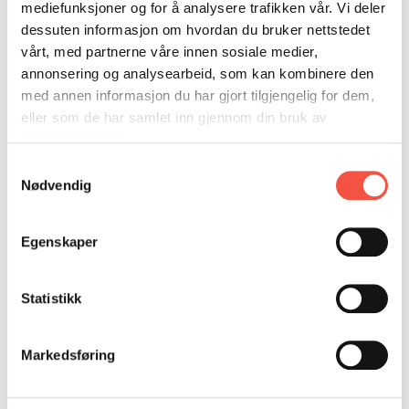
DONASJON
SAMARBEIDSMUSEUM
FARGELEGG
mediefunksjoner og for å analysere trafikken vår. Vi deler
dessuten informasjon om hvordan du bruker nettstedet
KONTAKT
PERSONVERNERKLÆRING
ISHAVSQUIZ
vårt, med partnerne våre innen sosiale medier,
OPNINGSTIDER
FORTELLINGAR
annonsering og analysearbeid, som kan kombinere den
med annen informasjon du har gjort tilgjengelig for dem,
eller som de har samlet inn gjennom din bruk av
tjenestene deres.
Samtykkevalg
Nødvendig
Lutefisk på Ishavsmuseet 1. november 2024
Egenskaper
Det er mange mytar kring historia til lutefisken.
Korleis den kom til, og korleis den vart laga.
Statistikk
Lutefisk vert i alle høve første gang nemnt i
litteraturen i år 1555, så det er inga ny
Markedsføring
oppfinning. Lutefisk vert spist over heile Noreg, i
Sverige og deler av Finland, men danskane spis