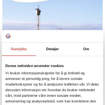
DONASJON
SAMARBEIDSMUSEUM
FARGELEGG
KONTAKT
PERSONVERNERKLÆRING
ISHAVSQUIZ
OPNINGSTIDER
FORTELLINGAR
Samtykke
Detaljer
Om
Denne nettsiden anvender cookies
Vi bruker informasjonskapsler for å gi innhold og
annonser et personlig preg, for å levere sosiale
mediefunksjoner og for å analysere trafikken vår. Vi deler
dessuten informasjon om hvordan du bruker nettstedet
Dette er eit av dei lokale banda som har lengst
vårt, med partnerne våre innen sosiale medier,
fartstid. Kanskje er dette nettopp fordi dei er så
annonsering og analysearbeid, som kan kombinere den