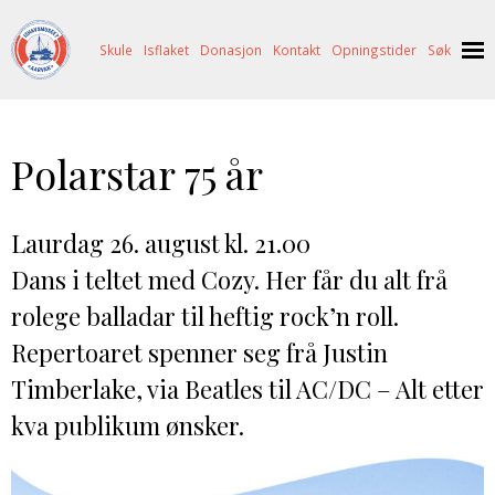
Skule
Isflaket
Donasjon
Kontakt
Opningstider
Søk
NYHENDE
Polarstar 75 år
OM OSS
HISTORIE
BESØK OSS
Laurdag 26. august kl. 21.00
NETTBUTIKK
BILDE FRÅ MUSEET
FORTELLINGAR
Dans i teltet med Cozy. Her får du alt frå
SKUTEKATALOG
UTSTILLINGAR
SVALBARD
rolege balladar til heftig rock’n roll.
ARRANGEMENT
ARRANGEMENT
NORDØST-GRØNLAND
ISHAVSSKUTA AARVAK
Repertoaret spenner seg frå Justin
UTLEIGE
UTLEIGE
SELFANGST
OVERVINTRINGSFANGST PÅ NORDAUST-GRØNLAND
Timberlake, via Beatles til AC/DC – Alt etter
SKULE
HISTORIKK
PETER S. BRANDAL
RAGNAR THORSETH – LEVD LIV
kva publikum ønsker.
ISFLAKET
ISHAVSMUSEETS VENNER
BILDEGALLERI
SKULEBESØK
SVART GULL I BRANDAL CITY