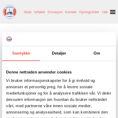
Skule
Isflaket
Donasjon
Kontakt
Opningstider
Søk
NYHENDE
Polarstar kjem heim!
OM OSS
HISTORIE
BESØK OSS
Samtykke
Detaljer
Om
Ishavsmuseet 25. – 27. august
NETTBUTIKK
BILDE FRÅ MUSEET
FORTELLINGAR
SKUTEKATALOG
UTSTILLINGAR
SVALBARD
Denne nettsiden anvender cookies
ARRANGEMENT
ARRANGEMENT
NORDØST-GRØNLAND
ISHAVSSKUTA AARVAK
Vi bruker informasjonskapsler for å gi innhold og
annonser et personlig preg, for å levere sosiale
UTLEIGE
UTLEIGE
SELFANGST
OVERVINTRINGSFANGST PÅ NORDAUST-GRØNLAND
mediefunksjoner og for å analysere trafikken vår. Vi deler
dessuten informasjon om hvordan du bruker nettstedet
SKULE
HISTORIKK
PETER S. BRANDAL
RAGNAR THORSETH – LEVD LIV
vårt, med partnerne våre innen sosiale medier,
ISFLAKET
ISHAVSMUSEETS VENNER
BILDEGALLERI
SKULEBESØK
SVART GULL I BRANDAL CITY
annonsering og analysearbeid, som kan kombinere den