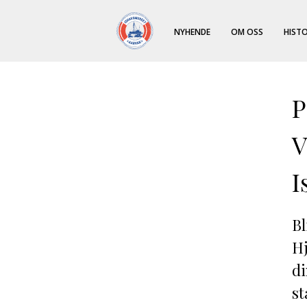
NYHENDE
OM OSS
HISTO
P
V
I
Bl
Hj
di
st