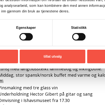
ssert. Her møtes smaken av to nasjoner
og analysearbeid, som kan kombinere den med annen informasjon d
Musikk og stemning med Hector Gibert på gitar og 
 inn gjennom din bruk av tjenestene deres.
denskap og latinamerikanske rytmer
lkommen til helaften fylt av sol, smak og toner – i ku
havsmuseet.
Egenskaper
Statistikk
e ønsker velkomne til bords kl. 19.00
tur med Polarstar til Ålesund kl. 23.00.
isen inkluderer:
Båttur med den polarhistoriske veteranskuta Polars
tillat utvalg
Billett omvising og historieforteljing på vikinghuset
Lunsj med langtidssteikt lammebog og vikingbolle.
Middag, stor spansk/norsk buffet med varme og kald
ffi
Vinsmaking med tre glass vin
Underholdning Hector Gibert på gitar og sang
Omvisning i Ishavsmuseet fra 17.30