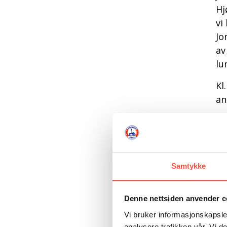
Hj
vi
Jo
av
lu
Kl
an
Ko
Br
He
Åg
Samtykke
Al
Kv
Denne nettsiden anvender c
– 
Vi bruker informasjonskapsler
– 
analysere trafikken vår. Vi 