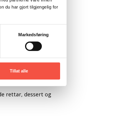
u har gjort tilgjengelig for
sang – spansk
lissene til
Markedsføring
tar
Tillat alle
e rettar, dessert og