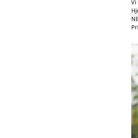
Vi
Hj
NB
Pr