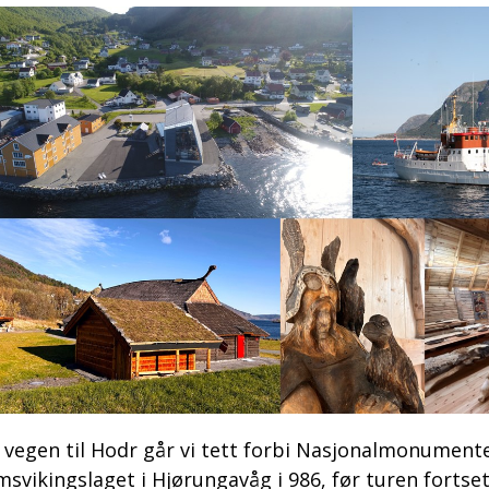
 vegen til Hodr går vi tett forbi Nasjonalmonumente
msvikingslaget i Hjørungavåg i 986, før turen fortset