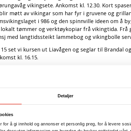
ørungavåg vikingsete. Ankomst kl. 12.30. Kort spaser
 blir møtt av vikingar som har fyr i gruvene og grilla
msvikingslaget i 986 og den spinnville ideen om å by
 lokalt tømmer og verktøykopiar frå vikingtida. Frå g
nsj med langtidssteikt lammebog og vikingbolle serv
. 15 set vi kursen ut Liavågen og seglar til Brandal
komst kl. 16.15.
rt rusletur i Brandal sentrum med historiefortelji
andal før vi møtes på Ishavsmuseet til omvising kl. 
r forvandler vi Ishavsmuseet til en bit av Spania for 
e Folkestad – ålesunderen som for over 25 år siden s
Detaljer
tea – inviterer til Spansk aften på hjemmebane.
elden byr på:
ookies
Eksklusiv vinsmaking med utvalgte viner fra Spania
 for å gi innhold og annonser et personlig preg, for å levere sos
Stor buffet med spanske og norske retter, varme og 
deler dessuten informasjon om hvordan du bruker nettstedet vårt,