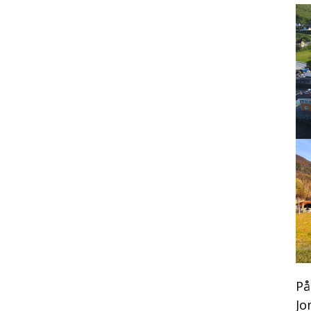
På
Jo