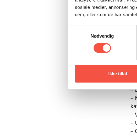
de
sosiale medier, annonsering 
– 
dem, eller som de har samlet
li
Ve
Samtykkevalg
Is
Nødvendig
Åg
Re
Pr
– 
Ikke tillat
– 
– 
– 
ka
– 
– 
– 