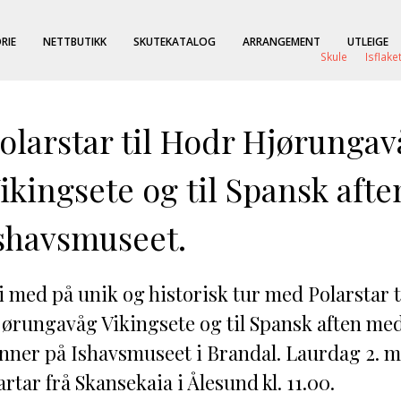
RIE
NETTBUTIKK
SKUTEKATALOG
ARRANGEMENT
UTLEIGE
Skule
Isflake
olarstar til Hodr Hjørungav
ikingsete og til Spansk afte
shavsmuseet.
i med på unik og historisk tur med Polarstar 
ørungavåg Vikingsete og til Spansk aften m
nner på Ishavsmuseet i Brandal. Laurdag 2. m
artar frå Skansekaia i Ålesund kl. 11.00.