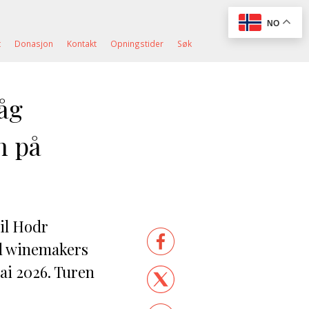
NO
t
Donasjon
Kontakt
Opningstider
Søk
åg
n på
til Hodr
ed winemakers
ai 2026. Turen