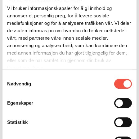
DONASJON
SAMARBEIDSMUSEUM
FARGELEGG
Vi bruker informasjonskapsler for å gi innhold og
KONTAKT
PERSONVERNERKLÆRING
ISHAVSQUIZ
annonser et personlig preg, for å levere sosiale
mediefunksjoner og for å analysere trafikken vår. Vi deler
OPNINGSTIDER
FORTELLINGAR
dessuten informasjon om hvordan du bruker nettstedet
vårt, med partnerne våre innen sosiale medier,
annonsering og analysearbeid, som kan kombinere den
med annen informasjon du har gjort tilgjengelig for dem,
eller som de har samlet inn gjennom din bruk av
tjenestene deres.
Samtykkevalg
Svalbard
Nødvendig
Kr
245
LES MEIR
KJØP
Egenskaper
Statistikk