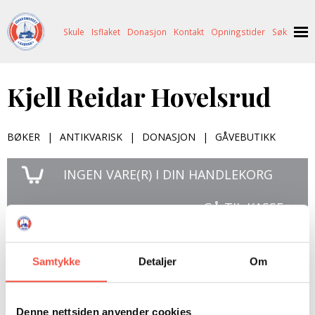
Skule
Isflaket
Donasjon
Kontakt
Opningstider
Søk
NYHENDE
Kjell Reidar Hovelsrud
OM OSS
HISTORIE
BESØK OSS
BØKER
|
ANTIKVARISK
|
DONASJON
|
GÅVEBUTIKK
NETTBUTIKK
BILDE FRÅ MUSEET
FORTELLINGAR
INGEN
VARE(R) I DIN HANDLEKORG
SKUTEKATALOG
UTSTILLINGAR
SVALBARD
GÅ TIL KASSE >
ARRANGEMENT
ARRANGEMENT
NORDØST-GRØNLAND
ISHAVSSKUTA AARVAK
UTLEIGE
UTLEIGE
SELFANGST
OVERVINTRINGSFANGST PÅ NORDAUST-GRØNLAND
Samtykke
Detaljer
Om
SKULE
HISTORIKK
PETER S. BRANDAL
RAGNAR THORSETH – LEVD LIV
ISFLAKET
ISHAVSMUSEETS VENNER
BILDEGALLERI
SKULEBESØK
SVART GULL I BRANDAL CITY
Denne nettsiden anvender cookies