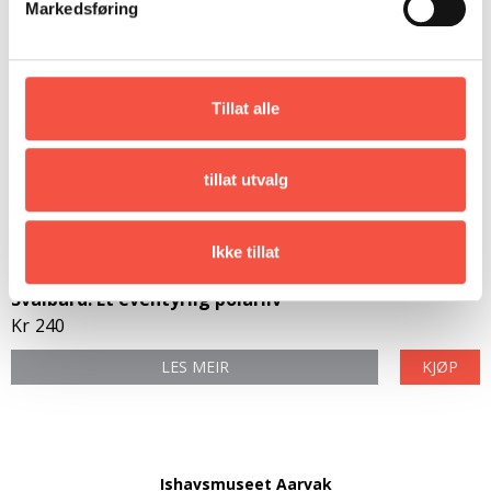
Markedsføring
Tillat alle
tillat utvalg
Ikke tillat
Svalbard. Et eventyrlig polarliv
Kr
240
LES MEIR
KJØP
Ishavsmuseet Aarvak