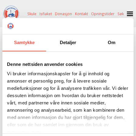
Skule
Isflaket
Donasjon
Kontakt
Opningstider
Søk
NYHENDE
mysteriet i vesterisen
Samtykke
Detaljer
Om
OM OSS
HISTORIE
BESØK OSS
BØKER
|
ANTIKVARISK
|
DONASJON
|
GÅVEBUTIKK
Denne nettsiden anvender cookies
NETTBUTIKK
BILDE FRÅ MUSEET
FORTELLINGAR
Vi bruker informasjonskapsler for å gi innhold og
INGEN
VARE(R) I DIN HANDLEKORG
SKUTEKATALOG
UTSTILLINGAR
SVALBARD
annonser et personlig preg, for å levere sosiale
mediefunksjoner og for å analysere trafikken vår. Vi deler
GÅ TIL KASSE >
ARRANGEMENT
ARRANGEMENT
NORDØST-GRØNLAND
ISHAVSSKUTA AARVAK
dessuten informasjon om hvordan du bruker nettstedet
vårt, med partnerne våre innen sosiale medier,
UTLEIGE
UTLEIGE
SELFANGST
OVERVINTRINGSFANGST PÅ NORDAUST-GRØNLAND
annonsering og analysearbeid, som kan kombinere den
SKULE
HISTORIKK
PETER S. BRANDAL
RAGNAR THORSETH – LEVD LIV
med annen informasjon du har gjort tilgjengelig for dem,
eller som de har samlet inn gjennom din bruk av
ISFLAKET
ISHAVSMUSEETS VENNER
BILDEGALLERI
SKULEBESØK
SVART GULL I BRANDAL CITY
tjenestene deres.