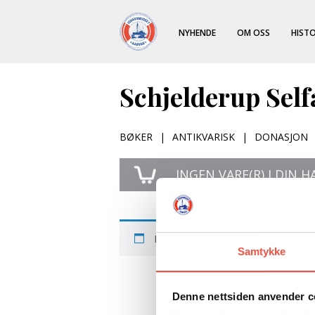
NYHENDE
OM OSS
HISTO
Schjelderup Sel
BØKER
|
ANTIKVARISK
|
DONASJON
INGEN
VARE(R) I DIN 
Ingen produkter ble funnet som pas
Samtykke
Denne nettsiden anvender c
Ishavsmuseet Aa