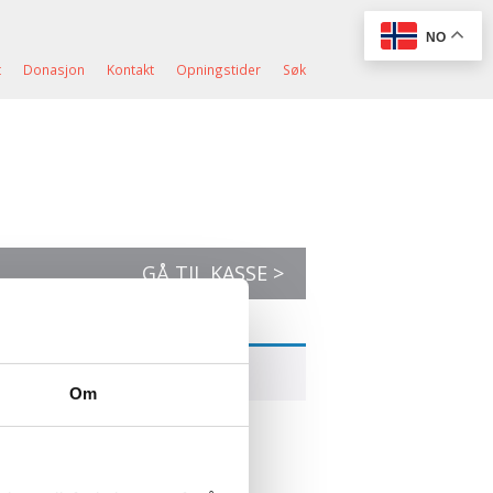
NO
t
Donasjon
Kontakt
Opningstider
Søk
GÅ TIL KASSE >
Om
st@ishavsmuseet.no