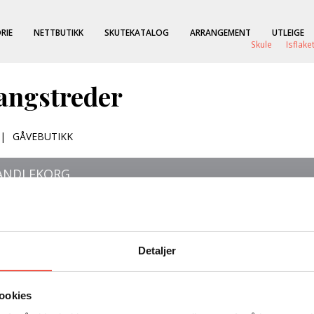
RIE
NETTBUTIKK
SKUTEKATALOG
ARRANGEMENT
UTLEIGE
Skule
Isflake
fangstreder
|
GÅVEBUTIKK
HANDLEKORG
ser dine valg.
Detaljer
ookies
rvak
-
6062 Brandal
-
Tlf. kontor
/
70 09 20 04
-
Mob.
951 17 644
-
po