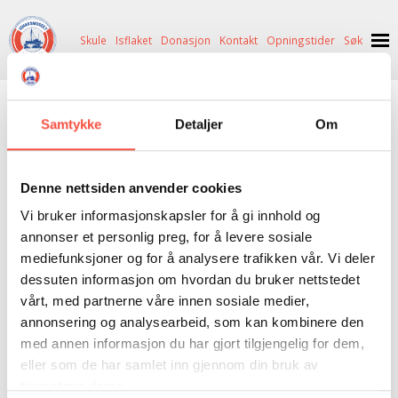
Skule
Isflaket
Donasjon
Kontakt
Opningstider
Søk
NYHENDE
skuter og folk
Samtykke
Detaljer
Om
OM OSS
HISTORIE
BESØK OSS
BØKER
|
ANTIKVARISK
|
DONASJON
|
GÅVEBUTIKK
Denne nettsiden anvender cookies
NETTBUTIKK
BILDE FRÅ MUSEET
FORTELLINGAR
Vi bruker informasjonskapsler for å gi innhold og
INGEN
VARE(R) I DIN HANDLEKORG
SKUTEKATALOG
UTSTILLINGAR
SVALBARD
annonser et personlig preg, for å levere sosiale
mediefunksjoner og for å analysere trafikken vår. Vi deler
GÅ TIL KASSE >
ARRANGEMENT
ARRANGEMENT
NORDØST-GRØNLAND
ISHAVSSKUTA AARVAK
dessuten informasjon om hvordan du bruker nettstedet
vårt, med partnerne våre innen sosiale medier,
UTLEIGE
UTLEIGE
SELFANGST
OVERVINTRINGSFANGST PÅ NORDAUST-GRØNLAND
annonsering og analysearbeid, som kan kombinere den
SKULE
HISTORIKK
PETER S. BRANDAL
RAGNAR THORSETH – LEVD LIV
med annen informasjon du har gjort tilgjengelig for dem,
eller som de har samlet inn gjennom din bruk av
ISFLAKET
ISHAVSMUSEETS VENNER
BILDEGALLERI
SKULEBESØK
SVART GULL I BRANDAL CITY
tjenestene deres.