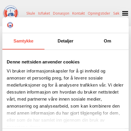
Skule
Isflaket
Donasjon
Kontakt
Opningstider
Søk
NYHENDE
svalbards historie
Samtykke
Detaljer
Om
OM OSS
HISTORIE
BESØK OSS
BØKER
|
ANTIKVARISK
|
DONASJON
|
GÅVEBUTIKK
Denne nettsiden anvender cookies
NETTBUTIKK
BILDE FRÅ MUSEET
FORTELLINGAR
Vi bruker informasjonskapsler for å gi innhold og
INGEN
VARE(R) I DIN HANDLEKORG
SKUTEKATALOG
UTSTILLINGAR
SVALBARD
annonser et personlig preg, for å levere sosiale
mediefunksjoner og for å analysere trafikken vår. Vi deler
GÅ TIL KASSE >
ARRANGEMENT
ARRANGEMENT
NORDØST-GRØNLAND
ISHAVSSKUTA AARVAK
dessuten informasjon om hvordan du bruker nettstedet
vårt, med partnerne våre innen sosiale medier,
UTLEIGE
UTLEIGE
SELFANGST
OVERVINTRINGSFANGST PÅ NORDAUST-GRØNLAND
annonsering og analysearbeid, som kan kombinere den
SKULE
HISTORIKK
PETER S. BRANDAL
RAGNAR THORSETH – LEVD LIV
med annen informasjon du har gjort tilgjengelig for dem,
eller som de har samlet inn gjennom din bruk av
ISFLAKET
ISHAVSMUSEETS VENNER
BILDEGALLERI
SKULEBESØK
SVART GULL I BRANDAL CITY
tjenestene deres.