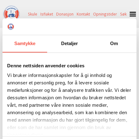
Skule
Isflaket
Donasjon
Kontakt
Opningstider
Søk
NYHENDE
Zapffe
Samtykke
Detaljer
Om
OM OSS
HISTORIE
BESØK OSS
BØKER
|
ANTIKVARISK
|
DONASJON
|
GÅVEBUTIKK
Denne nettsiden anvender cookies
NETTBUTIKK
BILDE FRÅ MUSEET
FORTELLINGAR
Vi bruker informasjonskapsler for å gi innhold og
INGEN
VARE(R) I DIN HANDLEKORG
SKUTEKATALOG
UTSTILLINGAR
SVALBARD
annonser et personlig preg, for å levere sosiale
mediefunksjoner og for å analysere trafikken vår. Vi deler
GÅ TIL KASSE >
ARRANGEMENT
ARRANGEMENT
NORDØST-GRØNLAND
ISHAVSSKUTA AARVAK
dessuten informasjon om hvordan du bruker nettstedet
vårt, med partnerne våre innen sosiale medier,
UTLEIGE
UTLEIGE
SELFANGST
OVERVINTRINGSFANGST PÅ NORDAUST-GRØNLAND
annonsering og analysearbeid, som kan kombinere den
SKULE
HISTORIKK
PETER S. BRANDAL
RAGNAR THORSETH – LEVD LIV
med annen informasjon du har gjort tilgjengelig for dem,
eller som de har samlet inn gjennom din bruk av
ISFLAKET
ISHAVSMUSEETS VENNER
BILDEGALLERI
SKULEBESØK
SVART GULL I BRANDAL CITY
tjenestene deres.