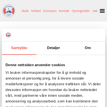
Skule
Isflaket
Donasjon
Kontakt
Opningstider
Søk
NYHENDE
INGEN
VARE(R) I DIN HANDLEKORG
OM OSS
HISTORIE
BESØK OSS
GÅ TIL KASSE >
Samtykke
Detaljer
Om
NETTBUTIKK
BILDE FRÅ MUSEET
FORTELLINGAR
SKUTEKATALOG
UTSTILLINGAR
SVALBARD
Denne nettsiden anvender cookies
Caps, Crew
Vi bruker informasjonskapsler for å gi innhold og
ARRANGEMENT
ARRANGEMENT
NORDØST-GRØNLAND
ISHAVSSKUTA AARVAK
annonser et personlig preg, for å levere sosiale
UTLEIGE
UTLEIGE
SELFANGST
OVERVINTRINGSFANGST PÅ NORDAUST-GRØNLAND
mediefunksjoner og for å analysere trafikken vår. Vi deler
dessuten informasjon om hvordan du bruker nettstedet
SKULE
HISTORIKK
PETER S. BRANDAL
RAGNAR THORSETH – LEVD LIV
Caps, Crew
vårt, med partnerne våre innen sosiale medier,
ISFLAKET
ISHAVSMUSEETS VENNER
BILDEGALLERI
SKULEBESØK
SVART GULL I BRANDAL CITY
Regulerbar størrelse, caps av god kvalitet
annonsering og analysearbeid, som kan kombinere den
med annen informasjon du har gjort tilgjengelig for dem,