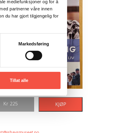
iale mediefunksjoner og for å
 med partnerne våre innen
u har gjort tilgjengelig for
Markedsføring
Tillat alle
Kr
225
KJØP
st@ishavsmuseet.no