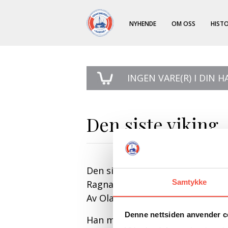
NYHENDE
OM OSS
HISTO
INGEN
VARE(R) I DIN 
Den siste viking
Den siste viking.
Samtykke
Ragnar Thorseths eventyrlige liv
Av Olav Lie Gundersen
Denne nettsiden anvender c
Han mistet tre onkler på havet o