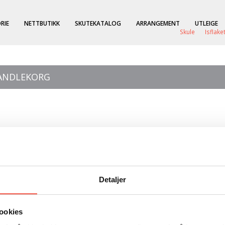
RIE
NETTBUTIKK
SKUTEKATALOG
ARRANGEMENT
UTLEIGE
Skule
Isflake
HANDLEKORG
Detaljer
.
ookies
g bar sin førstefødte sønn til kirkegården,