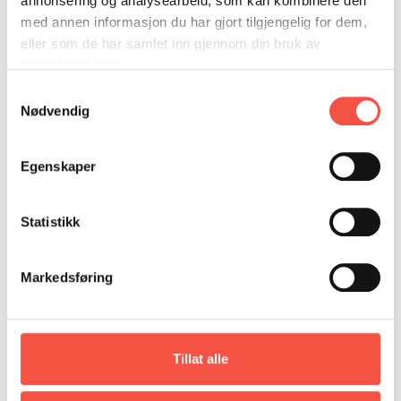
annonsering og analysearbeid, som kan kombinere den
DONASJON
SAMARBEIDSMUSEUM
FARGELEGG
Flere språk: Engelsk, Tysk
med annen informasjon du har gjort tilgjengelig for dem,
KONTAKT
PERSONVERNERKLÆRING
ISHAVSQUIZ
eller som de har samlet inn gjennom din bruk av
Flott eksemplar
tjenestene deres.
OPNINGSTIDER
FORTELLINGAR
Samtykkevalg
Nødvendig
Egenskaper
Statistikk
Markedsføring
Tillat alle