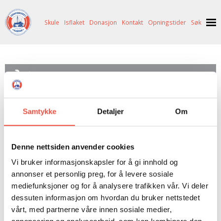
Skule
Isflaket
Donasjon
Kontakt
Opningstider
Søk
NYHENDE
INGEN
VARE(R) I DIN HANDLEKORG
OM OSS
HISTORIE
BESØK OSS
GÅ TIL KASSE >
Samtykke
Detaljer
Om
NETTBUTIKK
BILDE FRÅ MUSEET
FORTELLINGAR
SKUTEKATALOG
UTSTILLINGAR
SVALBARD
Der fjell møter hav
Denne nettsiden anvender cookies
ARRANGEMENT
ARRANGEMENT
NORDØST-GRØNLAND
ISHAVSSKUTA AARVAK
Vi bruker informasjonskapsler for å gi innhold og
UTLEIGE
UTLEIGE
SELFANGST
OVERVINTRINGSFANGST PÅ NORDAUST-GRØNLAND
annonser et personlig preg, for å levere sosiale
mediefunksjoner og for å analysere trafikken vår. Vi deler
SKULE
HISTORIKK
PETER S. BRANDAL
RAGNAR THORSETH – LEVD LIV
Møre og Romsdal : der fjell møter hav
dessuten informasjon om hvordan du bruker nettstedet
[tekst: Ottar Befring, foto: Øivind Leren]
ISFLAKET
ISHAVSMUSEETS VENNER
BILDEGALLERI
SKULEBESØK
SVART GULL I BRANDAL CITY
vårt, med partnerne våre innen sosiale medier,
Bok · Nynorsk · 2007 · Bildeverker (Form)