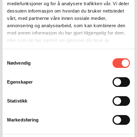
DONASJON
SAMARBEIDSMUSEUM
FARGELEGG
mediefunksjoner og for å analysere trafikken vår. Vi deler
66 minutt med historisk film frå Jan Mayen.
dessuten informasjon om hvordan du bruker nettstedet
KONTAKT
PERSONVERNERKLÆRING
ISHAVSQUIZ
vårt, med partnerne våre innen sosiale medier,
OPNINGSTIDER
FORTELLINGAR
annonsering og analysearbeid, som kan kombinere den
med annen informasjon du har gjort tilgjengelig for dem,
eller som de har samlet inn gjennom din bruk av
tjenestene deres.
Samtykkevalg
Nødvendig
Egenskaper
Statistikk
Markedsføring