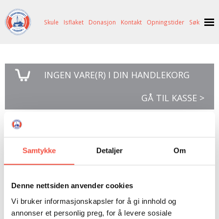
Skule
Isflaket
Donasjon
Kontakt
Opningstider
Søk
NYHENDE
INGEN
VARE(R) I DIN HANDLEKORG
OM OSS
HISTORIE
BESØK OSS
GÅ TIL KASSE >
NETTBUTIKK
BILDE FRÅ MUSEET
FORTELLINGAR
SKUTEKATALOG
UTSTILLINGAR
SVALBARD
DVD-55 år med Loran-C
ARRANGEMENT
ARRANGEMENT
NORDØST-GRØNLAND
ISHAVSSKUTA AARVAK
Samtykke
Detaljer
Om
på Jan Mayen
UTLEIGE
UTLEIGE
SELFANGST
OVERVINTRINGSFANGST PÅ NORDAUST-GRØNLAND
SKULE
HISTORIKK
PETER S. BRANDAL
RAGNAR THORSETH – LEVD LIV
Denne nettsiden anvender cookies
Vi bruker informasjonskapsler for å gi innhold og
ISFLAKET
ISHAVSMUSEETS VENNER
BILDEGALLERI
SKULEBESØK
SVART GULL I BRANDAL CITY
55 år med Loran-C på Jan Mayen – 1960-2015.
annonser et personlig preg, for å levere sosiale