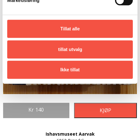
Markedsføring
Tillat alle
tillat utvalg
Ikke tillat
Kr
140
KJØP
Ishavsmuseet Aarvak