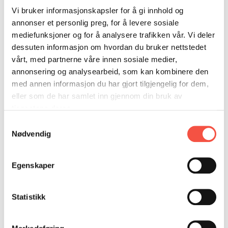
DONASJON
SAMARBEIDSMUSEUM
FARGELEGG
Vi bruker informasjonskapsler for å gi innhold og
Norderval gikk under tilnavnet «ishavspresten»
KONTAKT
PERSONVERNERKLÆRING
ISHAVSQUIZ
annonser et personlig preg, for å levere sosiale
fordi han hadde vært med på selfangst og fiske
mediefunksjoner og for å analysere trafikken vår. Vi deler
OPNINGSTIDER
FORTELLINGAR
fleire gongar. Bøkene hans handlar mykje om
dessuten informasjon om hvordan du bruker nettstedet
dette og har mange artige historier.
vårt, med partnerne våre innen sosiale medier,
annonsering og analysearbeid, som kan kombinere den
med annen informasjon du har gjort tilgjengelig for dem,
eller som de har samlet inn gjennom din bruk av
tjenestene deres.
Samtykkevalg
Nødvendig
Egenskaper
Statistikk