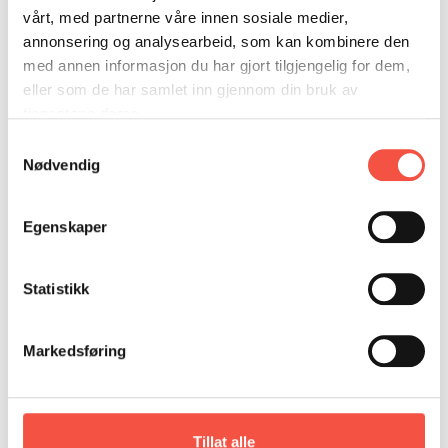
DONASJON
SAMARBEIDSMUSEUM
FARGELEGG
vårt, med partnerne våre innen sosiale medier,
KONTAKT
PERSONVERNERKLÆRING
ISHAVSQUIZ
annonsering og analysearbeid, som kan kombinere den
med annen informasjon du har gjort tilgjengelig for dem,
OPNINGSTIDER
FORTELLINGAR
eller som de har samlet inn gjennom din bruk av
tjenestene deres.
Samtykkevalg
Nødvendig
Egenskaper
Statistikk
Markedsføring
Tillat alle