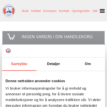
Skule
Isflaket
Donasjon
Kontakt
Opningstider
Søk
NYHENDE
INGEN
VARE(R) I DIN HANDLEKORG
OM OSS
HISTORIE
BESØK OSS
GÅ TIL KASSE >
NETTBUTIKK
BILDE FRÅ MUSEET
FORTELLINGAR
Samtykke
Detaljer
Om
SKUTEKATALOG
UTSTILLINGAR
SVALBARD
ferden mor Nordpolen
ARRANGEMENT
ARRANGEMENT
NORDØST-GRØNLAND
ISHAVSSKUTA AARVAK
Denne nettsiden anvender cookies
UTLEIGE
UTLEIGE
SELFANGST
OVERVINTRINGSFANGST PÅ NORDAUST-GRØNLAND
Vi bruker informasjonskapsler for å gi innhold og
SKULE
HISTORIKK
PETER S. BRANDAL
RAGNAR THORSETH – LEVD LIV
Ragnar Thorseth.
annonser et personlig preg, for å levere sosiale
ISFLAKET
ISHAVSMUSEETS VENNER
BILDEGALLERI
SKULEBESØK
SVART GULL I BRANDAL CITY
mediefunksjoner og for å analysere trafikken vår. Vi deler
Lite rift i smussomslag.
dessuten informasjon om hvordan du bruker nettstedet