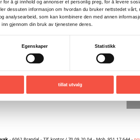
 for å gi innhold og annonser et personlig preg, for å levere sos
deler dessuten informasjon om hvordan du bruker nettstedet vårt,
og analysearbeid, som kan kombinere den med annen informasjon d
 inn gjennom din bruk av tjenestene deres.
Egenskaper
Statistikk
tillat utvalg
rvak
-
6062 Brandal
-
Tlf. kontor
/
70 09 20 04
-
Mob.
951 17 644
-
po