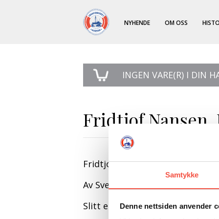
NYHENDE
OM OSS
HISTO
INGEN
VARE(R) I DIN 
Fridtjof Nansen.
Fridtjof Nansen. Norges største
Samtykke
Av Sven Høidal
Slitt eksemplar
Denne nettsiden anvender c