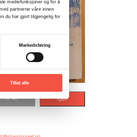
iale mediefunksjoner og for å
 med partnerne våre innen
u har gjort tilgjengelig for
Markedsføring
Tillat alle
Kr
48
KJØP
st@ishavsmuseet.no