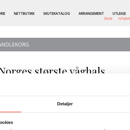
RIE
NETTBUTIKK
SKUTEKATALOG
ARRANGEMENT
UTLEIGE
Skule
Isflake
HANDLEKORG
 Norges største våghals
 våghals
Detaljer
ookies