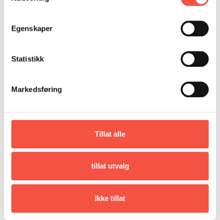
første pionertida og fram til etableringa av ein
stor og moderne fangstflote.
Egenskaper
Fint eksemplar
Statistikk
Markedsføring
Tillat alle
tillat utvalg
Ikke tillat