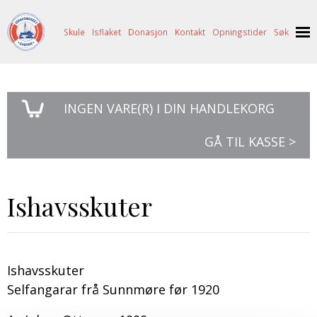
Skule
Isflaket
Donasjon
Kontakt
Opningstider
Søk
NYHENDE
INGEN
VARE(R) I DIN HANDLEKORG
OM OSS
HISTORIE
BESØK OSS
GÅ TIL KASSE >
NETTBUTIKK
BILDE FRÅ MUSEET
FORTELLINGAR
SKUTEKATALOG
UTSTILLINGAR
SVALBARD
Ishavsskuter
ARRANGEMENT
ARRANGEMENT
NORDØST-GRØNLAND
ISHAVSSKUTA AARVAK
UTLEIGE
UTLEIGE
SELFANGST
OVERVINTRINGSFANGST PÅ NORDAUST-GRØNLAND
SKULE
HISTORIKK
PETER S. BRANDAL
RAGNAR THORSETH – LEVD LIV
Ishavsskuter
Selfangarar frå Sunnmøre før 1920
ISFLAKET
ISHAVSMUSEETS VENNER
BILDEGALLERI
SKULEBESØK
SVART GULL I BRANDAL CITY