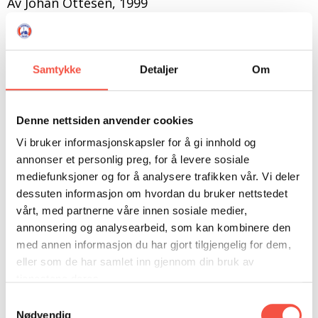
Av Johan Ottesen, 1999
DONASJON
SAMARBEIDSMUSEUM
FARGELEGG
KONTAKT
PERSONVERNERKLÆRING
ISHAVSQUIZ
I 1898 gjekk tre små sunnmørsskuter på
selfangst. Det skulle bli starten på ei næring som
OPNINGSTIDER
FORTELLINGAR
Samtykke
Detaljer
Om
skulle få mykje å seie for søre Sunnmøre. Brandal
vart den dominerande ishavsbygda, men det kom
også mange skuter frå Vartdal, Hjørungavåg,
Denne nettsiden anvender cookies
Tjørvåg og Remøya. Denne boka omtalar
Vi bruker informasjonskapsler for å gi innhold og
selfangstskutene som gjekk ut frå desse
annonser et personlig preg, for å levere sosiale
bygdene før 1920. Første tida var det fiskebåtar
mediefunksjoner og for å analysere trafikken vår. Vi deler
ein nytta til selfangst. Seinare fekk ein
dessuten informasjon om hvordan du bruker nettstedet
spesialbygde farty som kunne kome seg lenger
vårt, med partnerne våre innen sosiale medier,
inn i isen, og som tolte betre dei vanskelege
annonsering og analysearbeid, som kan kombinere den
forholda fangstfolka måtte arbeide under. Denne
med annen informasjon du har gjort tilgjengelig for dem,
boka fortel historia til 43 ishavsfarty frå «vogge
eller som de har samlet inn gjennom din bruk av
tjenestene deres.
til grav». Ho gir dermed innblikk i endringane
som har skjedd i denne næringa, særleg frå den
Samtykkevalg
Nødvendig