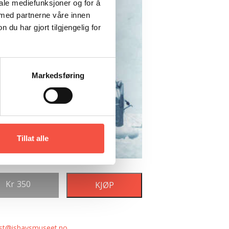
iale mediefunksjoner og for å
 med partnerne våre innen
u har gjort tilgjengelig for
Markedsføring
Tillat alle
Kr
350
KJØP
st@ishavsmuseet.no