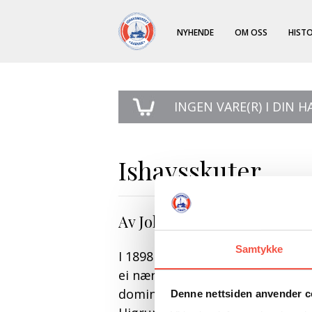
NYHENDE
OM OSS
HISTO
INGEN
VARE(R) I DIN 
Ishavsskuter
Av Johan Ottesen
Samtykke
I 1898 gjekk tre små sunnmørssku
ei næring som skulle få mykje å
dominerande ishavsbygda, men 
Denne nettsiden anvender c