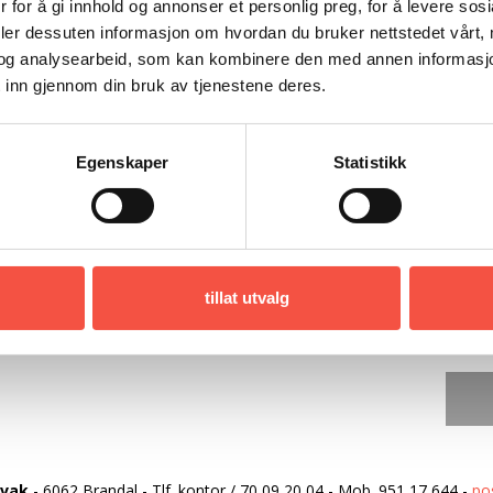
a.Boka «Ishavsskuter» omtalar
 for å gi innhold og annonser et personlig preg, for å levere sos
rå desse bygdene før 1920. Første tida var
deler dessuten informasjon om hvordan du bruker nettstedet vårt,
angst. Seinare fekk ein spesialbygde farty
og analysearbeid, som kan kombinere den med annen informasjon d
 inn gjennom din bruk av tjenestene deres.
 isen, og som tolte betre dei vanskelege
ide under.Denne boka omtalar historia til
av». Ho gir dermed innblikk i endringane som
Egenskaper
Statistikk
eg frå den første pionertida og fram til
rne fangstflote.Boka er på 141 sider og har
tillat utvalg
rvak
-
6062 Brandal
-
Tlf. kontor
/
70 09 20 04
-
Mob.
951 17 644
-
po