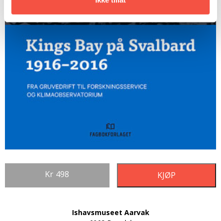
Kr
498
KJØP
Ishavsmuseet Aarvak