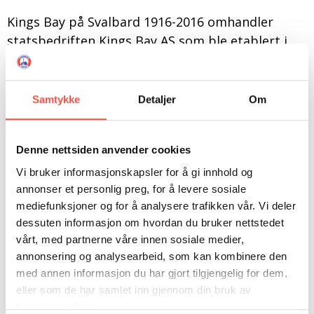
DONASJON
SAMARBEIDSMUSEUM
FARGELEGG
Kings Bay på Svalbard 1916-2016 omhandler
KONTAKT
PERSONVERNERKLÆRING
ISHAVSQUIZ
statsbedriften Kings Bay AS som ble etablert i
OPNINGSTIDER
FORTELLINGAR
1916 og kom i gang med gruvedrift på Svalbard i
1917. De ulike perioder med kullgruvedrift,
eksplosjonsulykken i 1962, og den totale
Samtykke
Detaljer
Om
omstillingen fra gruvebedrift til arktisk
forskningbase er redegjort for. Kings Bay AS eier
Denne nettsiden anvender cookies
og driver Ny-Ålesund, – verdens nordligste
bysamfunn. Bygninger er bevart, – i økende grad
Vi bruker informasjonskapsler for å gi innhold og
annonser et personlig preg, for å levere sosiale
har en tatt hensyn til naturen. Samfunnet er
mediefunksjoner og for å analysere trafikken vår. Vi deler
tilrettelagt for naturvitenskapelig forskning.
dessuten informasjon om hvordan du bruker nettstedet
Forskningen er rettet mot arktisk natur og de
vårt, med partnerne våre innen sosiale medier,
endringer som skjer samtidig med global
annonsering og analysearbeid, som kan kombinere den
forurensning og oppvarming. Innenfor rammen
med annen informasjon du har gjort tilgjengelig for dem,
av norsk, statlig infrastruktur arbeider forskere
eller som de har samlet inn gjennom din bruk av
og forskningspersonale fra en rekke nasjoner.
tjenestene deres.