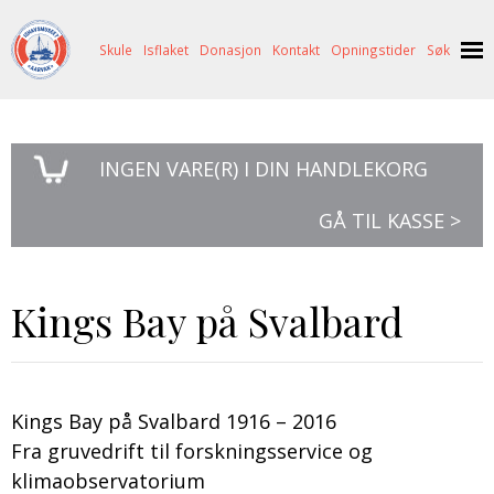
Skule
Isflaket
Donasjon
Kontakt
Opningstider
Søk
NYHENDE
INGEN
VARE(R) I DIN HANDLEKORG
OM OSS
HISTORIE
BESØK OSS
GÅ TIL KASSE >
NETTBUTIKK
BILDE FRÅ MUSEET
FORTELLINGAR
SKUTEKATALOG
UTSTILLINGAR
SVALBARD
Kings Bay på Svalbard
ARRANGEMENT
ARRANGEMENT
NORDØST-GRØNLAND
ISHAVSSKUTA AARVAK
UTLEIGE
UTLEIGE
SELFANGST
OVERVINTRINGSFANGST PÅ NORDAUST-GRØNLAND
SKULE
HISTORIKK
PETER S. BRANDAL
RAGNAR THORSETH – LEVD LIV
Kings Bay på Svalbard 1916 – 2016
Fra gruvedrift til forskningsservice og
ISFLAKET
ISHAVSMUSEETS VENNER
BILDEGALLERI
SKULEBESØK
SVART GULL I BRANDAL CITY
klimaobservatorium