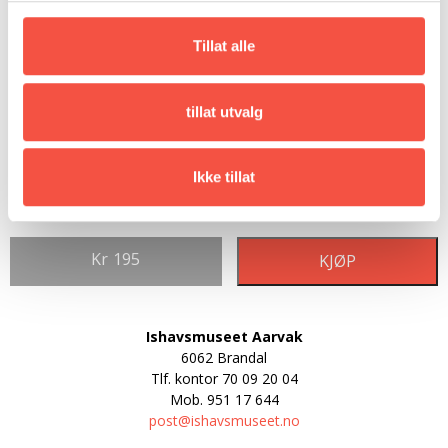
Tillat alle
tillat utvalg
Ikke tillat
Kr
195
KJØP
Ishavsmuseet Aarvak
6062 Brandal
Tlf. kontor
70 09 20 04
Mob.
951 17 644
post@ishavsmuseet.no