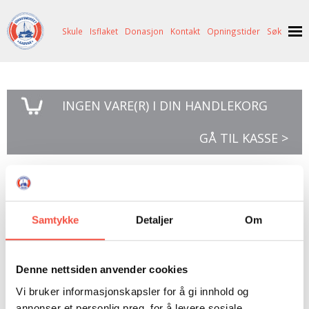
Skule
Isflaket
Donasjon
Kontakt
Opningstider
Søk
NYHENDE
INGEN
VARE(R) I DIN HANDLEKORG
OM OSS
HISTORIE
BESØK OSS
GÅ TIL KASSE >
NETTBUTIKK
BILDE FRÅ MUSEET
FORTELLINGAR
SKUTEKATALOG
UTSTILLINGAR
SVALBARD
Kom nord med meg
ARRANGEMENT
ARRANGEMENT
NORDØST-GRØNLAND
ISHAVSSKUTA AARVAK
Samtykke
Detaljer
Om
UTLEIGE
UTLEIGE
SELFANGST
OVERVINTRINGSFANGST PÅ NORDAUST-GRØNLAND
SKULE
HISTORIKK
PETER S. BRANDAL
RAGNAR THORSETH – LEVD LIV
Kom nord med meg
Denne nettsiden anvender cookies
Av Bernt Balchen
ISFLAKET
ISHAVSMUSEETS VENNER
BILDEGALLERI
SKULEBESØK
SVART GULL I BRANDAL CITY
Vi bruker informasjonskapsler for å gi innhold og
annonser et personlig preg, for å levere sosiale