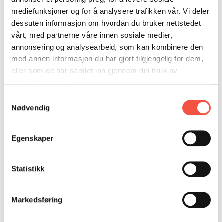
Oslo: Gyldendal, 1958
DONASJON
SAMARBEIDSMUSEUM
FARGELEGG
mediefunksjoner og for å analysere trafikken vår. Vi deler
KONTAKT
PERSONVERNERKLÆRING
ISHAVSQUIZ
Bernt Balchen ble den første til å fly over
dessuten informasjon om hvordan du bruker nettstedet
vårt, med partnerne våre innen sosiale medier,
Sørpolen 29. november 1929. Siden fløy han også
OPNINGSTIDER
FORTELLINGAR
annonsering og analysearbeid, som kan kombinere den
den første transpolare flygingen fra Alaska til
med annen informasjon du har gjort tilgjengelig for dem,
Norge i 1959, og ble dermed den første som fløy
eller som de har samlet inn gjennom din bruk av
over begge polpunktene.
tjenestene deres.
Under 2. verdenskrig tjenestegjorde Balchen for
Samtykkevalg
Nødvendig
det amerikanske flyvåpenet og var plassert på
Grønland og i Nord-Europa, hvor han blant annet
ledet «slipp-operasjoner» til Norge.
Egenskaper
Flott bok.
Statistikk
Markedsføring