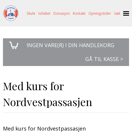
Skule
Isflaket
Donasjon
Kontakt
Opningstider
Søk
NYHENDE
INGEN
VARE(R) I DIN HANDLEKORG
OM OSS
HISTORIE
BESØK OSS
GÅ TIL KASSE >
NETTBUTIKK
BILDE FRÅ MUSEET
FORTELLINGAR
SKUTEKATALOG
UTSTILLINGAR
SVALBARD
Med kurs for
ARRANGEMENT
ARRANGEMENT
NORDØST-GRØNLAND
ISHAVSSKUTA AARVAK
Nordvestpassasjen
UTLEIGE
UTLEIGE
SELFANGST
OVERVINTRINGSFANGST PÅ NORDAUST-GRØNLAND
SKULE
HISTORIKK
PETER S. BRANDAL
RAGNAR THORSETH – LEVD LIV
ISFLAKET
ISHAVSMUSEETS VENNER
BILDEGALLERI
SKULEBESØK
SVART GULL I BRANDAL CITY
Med kurs for Nordvestpassasjen