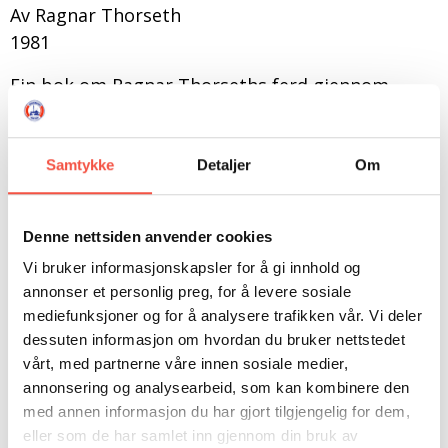
DONASJON
SAMARBEIDSMUSEUM
FARGELEGG
Av Ragnar Thorseth
1981
KONTAKT
PERSONVERNERKLÆRING
ISHAVSQUIZ
OPNINGSTIDER
FORTELLINGAR
Fin bok om Ragnar Thorseths ferd gjennom
Nordvest-passasjen.
Ragnar Thorseth (født 17. februar 1948) er en
Samtykke
Detaljer
Om
norsk eventyrer og forfatter fra Herøy på
Sunnmøre.
Denne nettsiden anvender cookies
Ragnar Thorseth ble kjent som eventyrer etter
Vi bruker informasjonskapsler for å gi innhold og
flere dristige turer i mindre båter. I 1969 rodde
annonser et personlig preg, for å levere sosiale
han som første mann alene fra Måløy til Lerwick
mediefunksjoner og for å analysere trafikken vår. Vi deler
på Shetland. I det neste tiåret reiste han bl.a
dessuten informasjon om hvordan du bruker nettstedet
Nordishavet rundt, over Atlanterhavet og
vårt, med partnerne våre innen sosiale medier,
gjennom Nordvestpassasjen. I 1982 var han med
annonsering og analysearbeid, som kan kombinere den
på en snøscoter-ekspedisjon over isen til
med annen informasjon du har gjort tilgjengelig for dem,
eller som de har samlet inn gjennom din bruk av
Nordpolen som ble nådd 29. april. I perioden