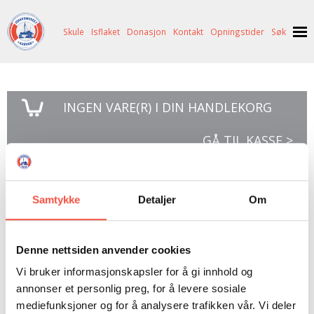
Skule
Isflaket
Donasjon
Kontakt
Opningstider
Søk
NYHENDE
INGEN
VARE(R) I DIN HANDLEKORG
OM OSS
HISTORIE
BESØK OSS
GÅ TIL KASSE >
NETTBUTIKK
BILDE FRÅ MUSEET
FORTELLINGAR
SKUTEKATALOG
UTSTILLINGAR
SVALBARD
Mot 90 grader syd
Samtykke
Detaljer
Om
ARRANGEMENT
ARRANGEMENT
NORDØST-GRØNLAND
ISHAVSSKUTA AARVAK
UTLEIGE
UTLEIGE
SELFANGST
OVERVINTRINGSFANGST PÅ NORDAUST-GRØNLAND
Denne nettsiden anvender cookies
SKULE
HISTORIKK
PETER S. BRANDAL
RAGNAR THORSETH – LEVD LIV
Monica Kristensen, mot 90 grader syd, 1987,
Vi bruker informasjonskapsler for å gi innhold og
andre opplag. med forord av Lord Shackleton.
annonser et personlig preg, for å levere sosiale
ISFLAKET
ISHAVSMUSEETS VENNER
BILDEGALLERI
SKULEBESØK
SVART GULL I BRANDAL CITY
205 sider, mange fotosider. Pent eksemplar med
mediefunksjoner og for å analysere trafikken vår. Vi deler