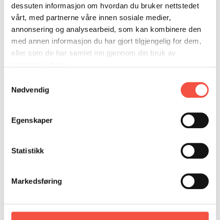
DONASJON
SAMARBEIDSMUSEUM
FARGELEGG
lita rift i smussomslag på ryggen.
dessuten informasjon om hvordan du bruker nettstedet
vårt, med partnerne våre innen sosiale medier,
KONTAKT
PERSONVERNERKLÆRING
ISHAVSQUIZ
annonsering og analysearbeid, som kan kombinere den
OPNINGSTIDER
FORTELLINGAR
med annen informasjon du har gjort tilgjengelig for dem,
eller som de har samlet inn gjennom din bruk av
tjenestene deres.
Samtykkevalg
Nødvendig
Egenskaper
Statistikk
Markedsføring