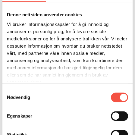
DONASJON
SAMARBEIDSMUSEUM
FARGELEGG
selfangstflåte. Ikke så mye som en flis blir
KONTAKT
PERSONVERNERKLÆRING
ISHAVSQUIZ
funnet, til tross for omfattende leteaksjoner.
Denne nettsiden anvender cookies
Den største fangstulykken etter krigen var et
OPNINGSTIDER
FORTELLINGAR
Vi bruker informasjonskapsler for å gi innhold og
faktum – og et uløst mysterium. Denne boka
annonser et personlig preg, for å levere sosiale
kaster nytt lys over denne tragiske ulykken i
mediefunksjoner og for å analysere trafikken vår. Vi deler
farvannet mellom Jan Mayen og Øst-Grønland,
dessuten informasjon om hvordan du bruker nettstedet
vårt, med partnerne våre innen sosiale medier,
samtidig som den gir et nærbilde av en
annonsering og analysearbeid, som kan kombinere den
fangstkultur som er i ferd med å forsvinne. Har
med annen informasjon du har gjort tilgjengelig for dem,
litteraturliste.
eller som de har samlet inn gjennom din bruk av
tjenestene deres.
Samtykkevalg
Nødvendig
Egenskaper
Statistikk