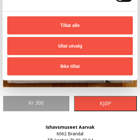
Tillat alle
tillat utvalg
Ikke tillat
Kr
300
KJØP
Ishavsmuseet Aarvak
6062 Brandal