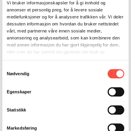
DONASJON
SAMARBEIDSMUSEUM
FARGELEGG
Vi bruker informasjonskapsler for å gi innhold og
1968
annonser et personlig preg, for å levere sosiale
KONTAKT
PERSONVERNERKLÆRING
ISHAVSQUIZ
mediefunksjoner og for å analysere trafikken vår. Vi deler
Om evakueringen av Svalbard 1941, samt stoff
OPNINGSTIDER
FORTELLINGAR
dessuten informasjon om hvordan du bruker nettstedet
fra Spitsbergen. Svalbard. Fangstliv.
vårt, med partnerne våre innen sosiale medier,
annonsering og analysearbeid, som kan kombinere den
med annen informasjon du har gjort tilgjengelig for dem,
eller som de har samlet inn gjennom din bruk av
tjenestene deres.
Samtykkevalg
Nødvendig
Egenskaper
Statistikk
Markedsføring