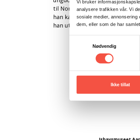
ungdomstidens gutteturer i seilb
Vi bruker informasjonskapsler
til Nord- og Sydpolen og Mount 
analysere trafikken vår. Vi 
han kan utsette seg for slike a
sosiale medier, annonsering 
dem, eller som de har samlet
han utfordrer leseren til å finne
Samtykkevalg
Nødvendig
Ikke tillat
Ishavsmuseet Aa