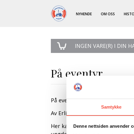
NYHENDE
OM OSS
HISTO
INGEN
VARE(R) I DIN 
På eventyr
På eventyr
Samtykke
Av Erling Kagge
Her kan leserne følge Erling K
Denne nettsiden anvender c