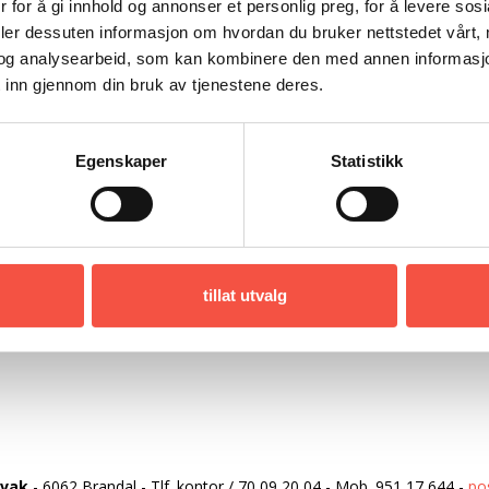
åt til Karibien, og frem til de kjente turene
 for å gi innhold og annonser et personlig preg, for å levere sos
Everest. I denne boka forteller han hvordan
deler dessuten informasjon om hvordan du bruker nettstedet vårt,
nstrengelser og påkjenninger, samtidig som
og analysearbeid, som kan kombinere den med annen informasjon d
 inn gjennom din bruk av tjenestene deres.
 sin egen drøm og realisere den. Illustrert.
Egenskaper
Statistikk
tillat utvalg
rvak
-
6062 Brandal
-
Tlf. kontor
/
70 09 20 04
-
Mob.
951 17 644
-
po