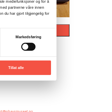
iale mediefunksjoner og for å
 med partnerne våre innen
u har gjort tilgjengelig for
Kr
150
KJØP
Markedsføring
Tillat alle
st@ishavsmuseet.no