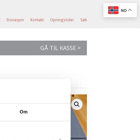
NO
t
Donasjon
Kontakt
Opningstider
Søk
GÅ TIL KASSE >
Om