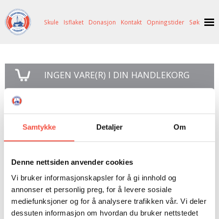
Skule
Isflaket
Donasjon
Kontakt
Opningstider
Søk
NYHENDE
INGEN
VARE(R) I DIN HANDLEKORG
OM OSS
HISTORIE
BESØK OSS
GÅ TIL KASSE >
NETTBUTIKK
BILDE FRÅ MUSEET
FORTELLINGAR
Samtykke
Detaljer
Om
SKUTEKATALOG
UTSTILLINGAR
SVALBARD
Polarboken 1958
ARRANGEMENT
ARRANGEMENT
NORDØST-GRØNLAND
ISHAVSSKUTA AARVAK
Denne nettsiden anvender cookies
UTLEIGE
UTLEIGE
SELFANGST
OVERVINTRINGSFANGST PÅ NORDAUST-GRØNLAND
Vi bruker informasjonskapsler for å gi innhold og
SKULE
HISTORIKK
PETER S. BRANDAL
RAGNAR THORSETH – LEVD LIV
Bibliotekeksemplar, pen bok, lite bruk
annonser et personlig preg, for å levere sosiale
mediefunksjoner og for å analysere trafikken vår. Vi deler
ISFLAKET
ISHAVSMUSEETS VENNER
BILDEGALLERI
SKULEBESØK
SVART GULL I BRANDAL CITY
dessuten informasjon om hvordan du bruker nettstedet