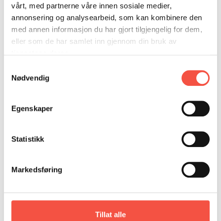
DONASJON
SAMARBEIDSMUSEUM
FARGELEGG
vårt, med partnerne våre innen sosiale medier,
annonsering og analysearbeid, som kan kombinere den
KONTAKT
PERSONVERNERKLÆRING
ISHAVSQUIZ
med annen informasjon du har gjort tilgjengelig for dem,
OPNINGSTIDER
FORTELLINGAR
eller som de har samlet inn gjennom din bruk av
tjenestene deres.
Samtykkevalg
Nødvendig
Egenskaper
Statistikk
Markedsføring
Tillat alle