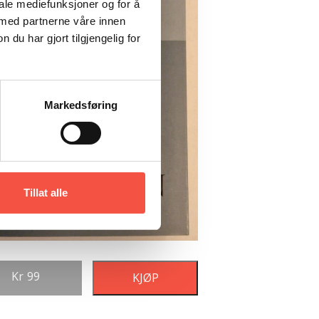
iale mediefunksjoner og for å
 med partnerne våre innen
u har gjort tilgjengelig for
Markedsføring
Tillat alle
Kr
99
KJØP