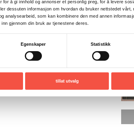
 for å gi innhold og annonser et personlig preg, for å levere sos
foreligger nå som jubileumsutgave.
deler dessuten informasjon om hvordan du bruker nettstedet vårt,
r den blitt oversatt til engelsk, russisk og
og analysearbeid, som kan kombinere den med annen informasjon d
 inn gjennom din bruk av tjenestene deres.
ste av de store oppdagere. En hel verden
spedisjoner gjennom Arktis og Antarktis
d flybåter og luftskipet ”Norge”. Et
Egenskaper
Statistikk
jort det mulig å kartlegge hans liv, fylt til
brustne illusjoner, preget av nådeløs kamp
lengsel etter kvinnen.
tillat utvalg