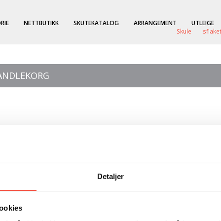
RIE
NETTBUTIKK
SKUTEKATALOG
ARRANGEMENT
UTLEIGE
Skule
Isflake
HANDLEKORG
n
Detaljer
ookies
ald Amundsen erobret Sydpolen. Tor Bomann-