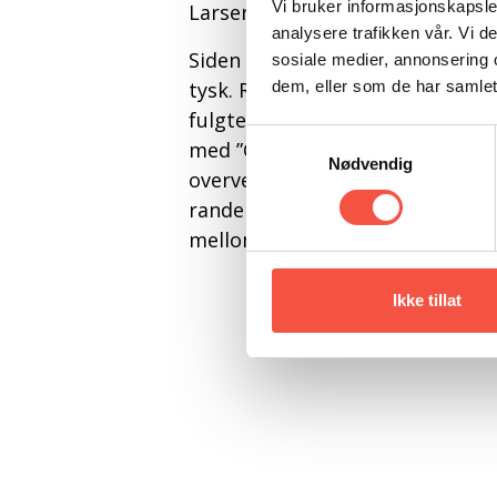
Vi bruker informasjonskapsler
Larsens banebrytende biografi 
analysere trafikken vår. Vi 
Siden boken kom ut første gang e
sosiale medier, annonsering 
dem, eller som de har samlet
tysk. Roald Amundsen var den si
fulgte ham på hans heroiske ek
Samtykkevalg
med ”Gjøa”, ”Fram” og Maud”, me
Nødvendig
overveldende kildemateriale har g
randen av eventyrlig triumf og 
mellom menn – og en romantisk 
Ikke tillat