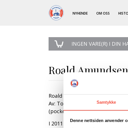
NYHENDE
OM OSS
HISTO
INGEN
VARE(R) I DIN 
Roald Amundse
Roald Amundsen.
Samtykke
Av: Tor Bomann-Larsen
(pocket bok)
Denne nettsiden anvender c
I 2011 var det 100 år siden Ro