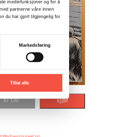
iale mediefunksjoner og for å
 med partnerne våre innen
u har gjort tilgjengelig for
Markedsføring
Tillat alle
Kr
120
KJØP
st@ishavsmuseet.no