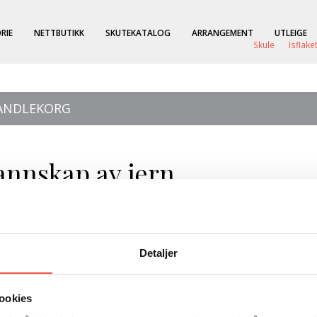
RIE
NETTBUTIKK
SKUTEKATALOG
ARRANGEMENT
UTLEIGE
Skule
Isflake
HANDLEKORG
annskap av jern
n
Detaljer
d)
ookies