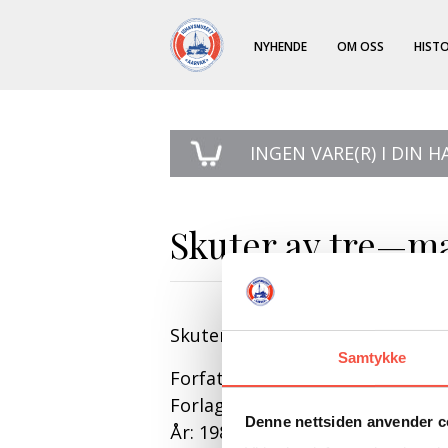
NYHENDE
OM OSS
HISTO
INGEN
VARE(R) I DIN 
Skuter av tre—m
Skuter av tre—mannskap av jer
Samtykke
Forfattar: Landmark, Henrik (re
Forlag: Ishavsmuseet
Denne nettsiden anvender c
År: 1986