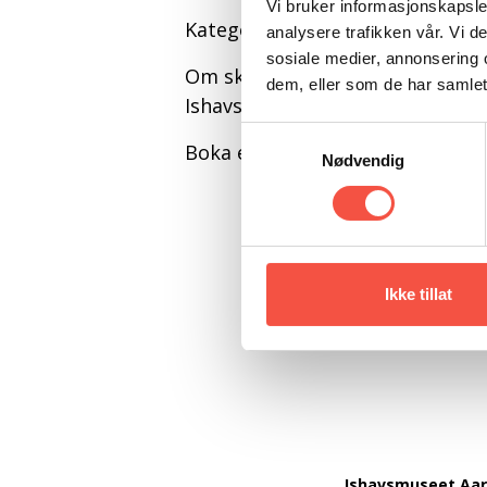
Vi bruker informasjonskapsler
Kategori: Historie
analysere trafikken vår. Vi 
sosiale medier, annonsering 
Om skuter -om sel – og om sjø.
dem, eller som de har samlet
Ishavsmuseet «Aarvak» skrift nr.
Samtykkevalg
Boka er i fin stand
Nødvendig
Ikke tillat
Ishavsmuseet Aa