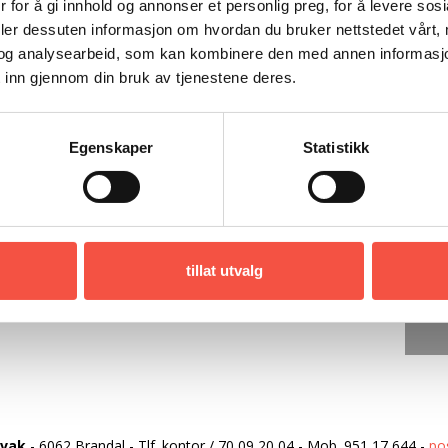
 for å gi innhold og annonser et personlig preg, for å levere sos
deler dessuten informasjon om hvordan du bruker nettstedet vårt,
og analysearbeid, som kan kombinere den med annen informasjon d
 inn gjennom din bruk av tjenestene deres.
 1
Egenskaper
Statistikk
tillat utvalg
rvak
-
6062 Brandal
-
Tlf. kontor
/
70 09 20 04
-
Mob.
951 17 644
-
po