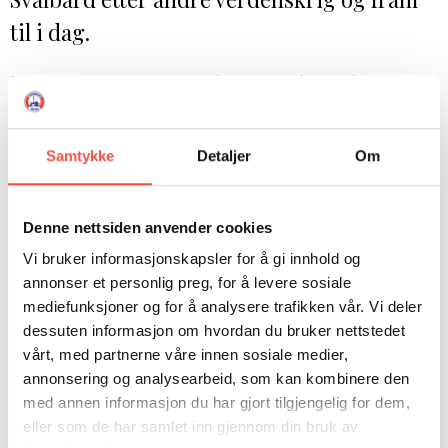
DONASJON
SAMARBEIDSMUSEUM
FARGELEGG
til i dag.
KONTAKT
PERSONVERNERKLÆRING
ISHAVSQUIZ
OPNINGSTIDER
FORTELLINGAR
Du møter spioner og avhoppere, konsuler og
KGB-agenter, ambassadører og gruvearbeidere.
Boken avslører sovjetrussiske planer for å
Samtykke
Detaljer
Om
okkupere Svalbard ved bruk av sovjetiske
gruvearbeidere under den kalde krigen.
Etter fullskalainvasjonen av Ukraina har russerne
Denne nettsiden anvender cookies
igjen fått øynene opp for Svalbards strategiske
Vi bruker informasjonskapsler for å gi innhold og
betydning. Norge og Vestens sanksjoner har
annonser et personlig preg, for å levere sosiale
kneblet russisk aktivitet og forsuret forholdet
mediefunksjoner og for å analysere trafikken vår. Vi deler
mellom nordmenn og russere på øygruppa og
dessuten informasjon om hvordan du bruker nettstedet
har ført til provokasjoner fra russerne.
vårt, med partnerne våre innen sosiale medier,
Sterkt inntrykk gjør møtet med ukrainske Galina,
annonsering og analysearbeid, som kan kombinere den
som hoppet over bord fra et sovjetisk cruiseskip
med annen informasjon du har gjort tilgjengelig for dem,
eller som de har samlet inn gjennom din bruk av
i en fjord på Svalbard i 1985 – og som forfatteren