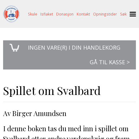
Skule
Isflaket
Donasjon
Kontakt
Opningstider
Søk
NYHENDE
INGEN
VARE(R) I DIN HANDLEKORG
OM OSS
HISTORIE
BESØK OSS
GÅ TIL KASSE >
NETTBUTIKK
BILDE FRÅ MUSEET
FORTELLINGAR
SKUTEKATALOG
UTSTILLINGAR
SVALBARD
Spillet om Svalbard
ARRANGEMENT
ARRANGEMENT
NORDØST-GRØNLAND
ISHAVSSKUTA AARVAK
UTLEIGE
UTLEIGE
SELFANGST
OVERVINTRINGSFANGST PÅ NORDAUST-GRØNLAND
Av Birger Amundsen
SKULE
HISTORIKK
PETER S. BRANDAL
RAGNAR THORSETH – LEVD LIV
I denne boken tas du med inn i spillet om
ISFLAKET
ISHAVSMUSEETS VENNER
BILDEGALLERI
SKULEBESØK
SVART GULL I BRANDAL CITY
Svalbard etter andre verdenskrig og fram