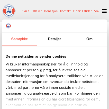
Skule
Isflaket
Donasjon
Kontakt
Opningstider
Søk
NYHENDE
INGEN
VARE(R) I DIN HANDLEKORG
OM OSS
Samtykke
Detaljer
Om
HISTORIE
BESØK OSS
GÅ TIL KASSE >
NETTBUTIKK
BILDE FRÅ MUSEET
FORTELLINGAR
Denne nettsiden anvender cookies
Vi bruker informasjonskapsler for å gi innhold og
SKUTEKATALOG
UTSTILLINGAR
SVALBARD
Stormkake
annonser et personlig preg, for å levere sosiale
ARRANGEMENT
ARRANGEMENT
NORDØST-GRØNLAND
ISHAVSSKUTA AARVAK
mediefunksjoner og for å analysere trafikken vår. Vi deler
dessuten informasjon om hvordan du bruker nettstedet
UTLEIGE
UTLEIGE
SELFANGST
OVERVINTRINGSFANGST PÅ NORDAUST-GRØNLAND
vårt, med partnerne våre innen sosiale medier,
SKULE
HISTORIKK
PETER S. BRANDAL
RAGNAR THORSETH – LEVD LIV
Stormkake
annonsering og analysearbeid, som kan kombinere den
Av John Giæver
med annen informasjon du har gjort tilgjengelig for dem,
ISFLAKET
ISHAVSMUSEETS VENNER
BILDEGALLERI
SKULEBESØK
SVART GULL I BRANDAL CITY
eller som de har samlet inn gjennom din bruk av